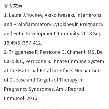
參考文章:
1. Laura J. Yockey, Akiko Iwasaki. Interferons
and Proinflammatory Cytokines in Pregnancy
and Fetal Development. Immunity. 2018 Sep
18;49(3):397-412.
2. Triggianese P, Perricone C, Chimenti MS, De
Carolis C, Perricone R. Innate Immune System
at the Maternal-Fetal Interface: Mechanisms
of Disease and Targets of Therapy in
Pregnancy Syndromes. Am J Reprod
Immunol. 2016