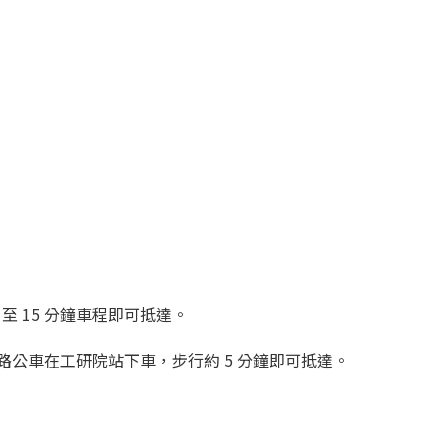
至 15 分鐘車程即可抵達。
路公車在工研院站下車，步行約 5 分鐘即可抵達。