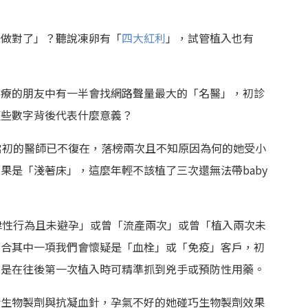
「做對了」？聽說凍卵有「
四大紅利
」，試管植入也有
入療的朋友中有一半會找網路聲量最大的「名醫」，初診
這些數字背後代表什麼意義？
當初的醫師已不復在，落榜兩次且不知原因為何的她受小
果是「淺著床」，這麼年輕不該植了三次還無法帶baby
律性行為且未避孕」或曾「流產兩次」或曾「植入兩次未
符合其中一項我們會懷疑是「血栓」或「免疫」客戶，初
的是在往後第一次植入時可精準抓到兇手或預防性用藥。
給生物製劑與抗凝血針，孕氣不好的她碰巧生物製劑效果