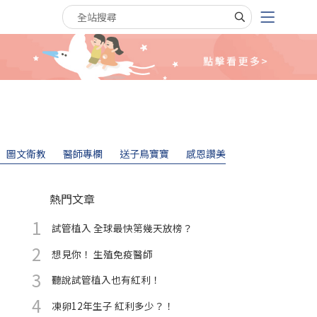
搜尋關鍵字
圖文衛教
醫師專欄
送子鳥寶寶
感恩讚美
熱門文章
試管植入 全球最快第幾天放榜？
想見你！ 生殖免疫醫師
聽說試管植入也有紅利！
凍卵12年生子 紅利多少？！