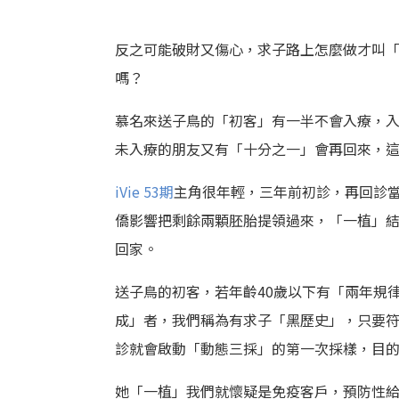
反之可能破財又傷心，求子路上怎麼做才叫
嗎？
慕名來送子鳥的「初客」有一半不會入療，
未入療的朋友又有「十分之一」會再回來，
iVie 53期
主角很年輕，三年前初診，再回診
僑影響把剩餘兩顆胚胎提領過來，「一植」結
回家。
送子鳥的初客，若年齡40歲以下有「兩年規
成」者，我們稱為有求子「黑歷史」，只要
診就會啟動「動態三採」的第一次採樣，目
她「一植」我們就懷疑是免疫客戶，預防性