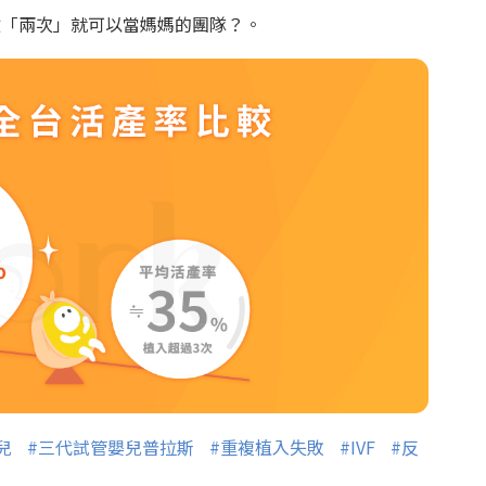
做「兩次」就可以當媽媽的團隊？。
兒
#三代試管嬰兒普拉斯
#重複植入失敗
#IVF
#反