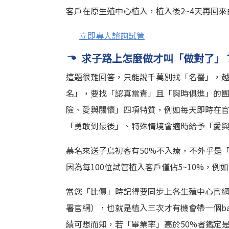
客戶在原生殖中心植入，植入後2~4天再回
立即專人諮詢試管
求子路上怎麼做才叫「做對了」
這題很難回答，只能說千萬別找「名醫」，越
名」，要找「認真當責」且「與時俱進」的
險、愛與關懷」四項特質，例如每天即時在
「勇敢到最後」、特殊情境會適時給予「愛
慕名來送子鳥初客有50%不入療，不外乎是
因為每100位試管植入客戶僅佔5~10%，
當您「比價」時記得要同步上各生殖中心官網
署官網），也就是植入三次才有機會帶一個b
績可想而知，若「畢業率」高於50%者鐵定