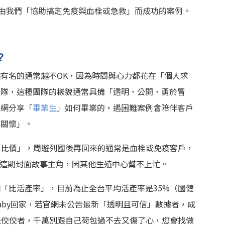
來由我們「協助搞定免疫與血栓或急救」而成功的案例。
？
有名的通常越不OK，因為時間與心力都花在「個人求
團隊，這種團隊的樣貌通常具備「透明、公開、勇於冒
官網分享「
畢業生
」如何畢業的，遇困難案例會陪伴客戶
與關懷」。
「比價」，周遊列國後再回來的通常是血栓或免疫客戶，
例如這期封面故事主角，因其他生殖中心幫不上忙。
「比活產率」，目前為止全台平均活產率是35%（國健
aby回家，若官網未公告最新「透明且可信」數據者，成
是佼佼者，千萬別跟自己荷包過不去又傷了心，您會找做