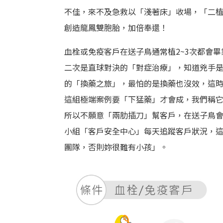
不佳，來不及急救以「淺著床」收場，「二
創造龍鳳雙胞胎，加倍奉還！
血栓或免疫客戶在送子鳥通常植2~3次都會
二次是直球對決的「對症治療」，知道兇手
的「換藥之旅」，最怕的是換藥也沒效，這
這組極端案例要「下猛藥」才會成，我們稱
所以不願意「兩肋插刀」幫客戶，在送子鳥
小組「客戶安全中心」每天追蹤客戶狀況，
團隊，否則妳很難有小孩」。