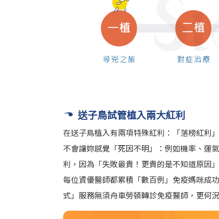
送子鳥試管植入兩大紅利
在送子鳥植入有兩項特殊紅利：「落榜紅利
不會讓妳感覺「死因不明」：例如機率、運
利，因為「失敗最貴！更貴的是不知道原因
每位資優醫師都累積「數百例」免疫媽咪成
式」服務無須舟車勞頓轉診免疫醫師，更何