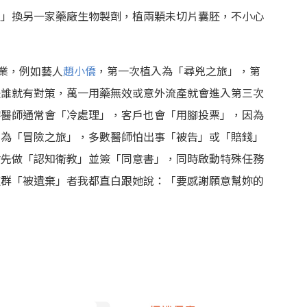
植」換另一家藥廠生物製劑，植兩顆未切片囊胚，不小心
畢業，例如藝人
趙小僑
，第一次植入為「尋兇之旅」，第
是誰就有對策，萬一用藥無效或意外流產就會進入第三次
時醫師通常會「冷處理」，客戶也會「用腳投票」，因為
它為「冒險之旅」，多數醫師怕出事「被告」或「賠錢」
會先做「認知衛教」並簽「同意書」，同時啟動特殊任務
這群「被遺棄」者我都直白跟她說：「要感謝願意幫妳的