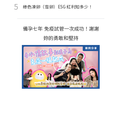
綠色凍卵（雪卵）ESG 紅利知多少！
七年試管植入失敗｜送子鳥一次成
功逆轉勝 廚佛瑞德ＸHallen