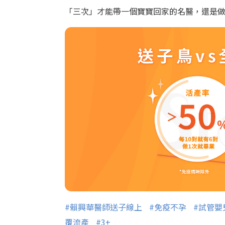
「三次」才能帶一個寶寶回家的名醫，還是
#賴興華醫師送子線上
#免疫不孕
#試管嬰
覆流產
#3+