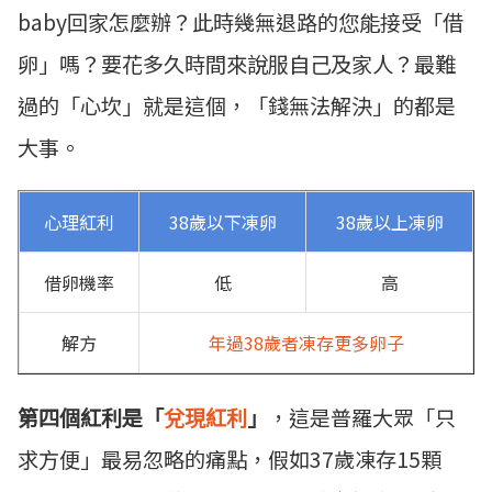
baby回家怎麼辦？此時幾無退路的您能接受「借
卵」嗎？要花多久時間來說服自己及家人？最難
過的「心坎」就是這個，「錢無法解決」的都是
大事。
心理紅利
38歲以下凍卵
38歲以上凍卵
借卵機率
低
高
解方
年過38歲者凍存更多卵子
第四個紅利是「
兌現紅利
」
，這是普羅大眾「只
求方便」最易忽略的痛點，假如37歲凍存15顆