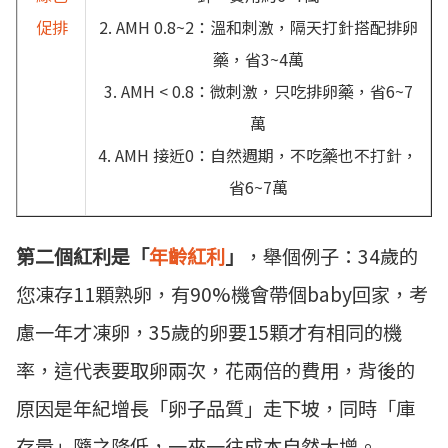
促排
2. AMH 0.8~2：溫和刺激，隔天打針搭配排卵
藥，省3~4萬
3. AMH < 0.8：微刺激，只吃排卵藥，省6~7
萬
4. AMH 接近0：自然週期，不吃藥也不打針，
省6~7萬
第二個紅利是「
年齡紅利
」
，舉個例子：34歲的
您凍存11顆熟卵，有90%機會帶個baby回家，考
慮一年才凍卵，35歲的卵要15顆才有相同的機
率，這代表要取卵兩次，花兩倍的費用，背後的
原因是年紀增長「卵子品質」走下坡，同時「庫
存量」隨之降低，一來一往成本自然大增。