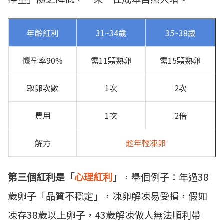
年齡紅利
31~34歲
35~38歲
懷孕率90%
需11顆熟卵
需15顆熟卵
取卵次數
1次
2次
費用
1次
2倍
解方
趁年輕凍卵
第三個紅利是「
心理紅利
」
，舉個例子：年過38
歲卵子「品質不穩定」，凍卵解凍易受損，假如
凍存38歲以上卵子，43歲解凍做人無法順利帶