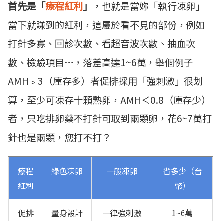
首先是「
療程紅利
」
，也就是當妳「執行凍卵」
當下就賺到的紅利，這屬於看不見的部份，例如
打針多寡、回診次數、看超音波次數、抽血次
數、檢驗項目…，落差高達1~6萬，舉個例子
AMH﹥3（庫存多）者促排採用「強刺激」很划
算，至少可凍存十顆熟卵，AMH＜0.8（庫存少）
者，只吃排卵藥不打針可取到兩顆卵，花6~7萬打
針也是兩顆，您打不打？
療程
綠色凍卵
一般凍卵
省多少（台
紅利
幣）
促排
量身設計
一律強刺激
1~6萬