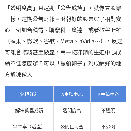
「透明度高」且定期「公告成績」，就像買股票
一樣，定期公告財報且財報好的股票買了相對安
心，例如台積電、聯發科、廣達…或者矽谷七雄
（蘋果、微軟、谷歌、Meta、nVidia…），反之
可能會賠錢甚至破產，萬一您凍卵的生殖中心成
績不佳怎麼辦？可以「提領卵子」到成績好的地
方解凍做人。
兌現紅利
A生殖中心
B生殖中心
解凍養囊成績
透明度高
不透明
畢業率（活產）
公開且可查
不公開