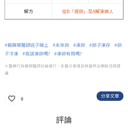
解方
從B「提卵」至A解凍做人
#賴興華醫師送子線上
#未來卵
#凍卵
#卵子凍存
#卵
子冷凍
#我該凍卵嗎?
#凍卵有用嗎?
＊醫療行為需與醫師討論進行，本篇文章僅反映當時治療狀況與建
議
分享文章
6
評論