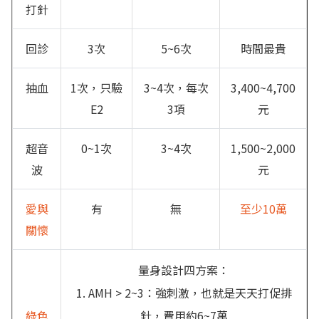
打針
回診
3次
5~6次
時間最貴
抽血
1次，只驗
3~4次，每次
3,400~4,700
E2
3項
元
超音
0~1次
3~4次
1,500~2,000
波
元
愛與
有
無
至少10萬
關懷
量身設計四方案：
1. AMH > 2~3：強刺激，也就是天天打促排
綠色
針，費用約6~7萬