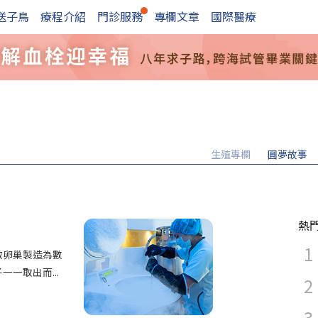
送子鳥
療程介紹
門診服務
專欄文章
國際醫療
生殖專欄
圓夢故事
熱
激卵巢製造為數
一取出而...