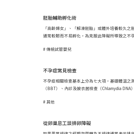
胚胎輔助孵化術
「高齡婦女」、「解凍胚胎」或體外培養較久之
通常較韌而不易孵化，為克服此障礙所導致之不孕，
傳統試管嬰兒
不孕症常見檢查
不孕症相關檢查基本上分為七大項，基礎體溫之
（BBT）、內診及披衣菌檢查（Chlamydia DNA）
其他
從卵巢怠工談排卵障礙
如果平常規律之經期忽然轉為不規律通常表示排