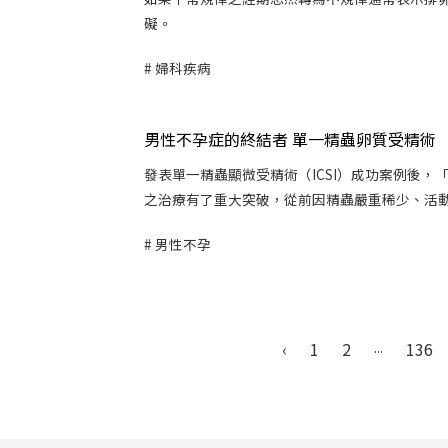
礙。
婦科疾病
男性不孕症的終結者 單一精蟲卵質受精術
發表單一精蟲顯微受精術（ICSI）成功案例後，
之治療有了重大突破，從前因精蟲嚴重稀少、活動欠
男性不孕
‹
1
2
...
136