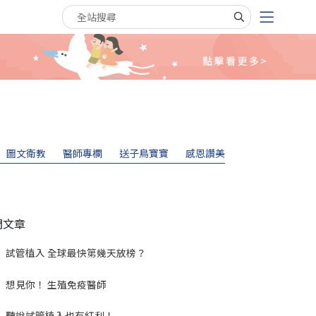
搜尋關鍵字
圖文衛教
醫師專欄
送子鳥寶寶
感恩讚美
門文章
試管植入 全球最快第幾天放榜？
想見你！ 生殖免疫醫師
聽說試管植入也有紅利！