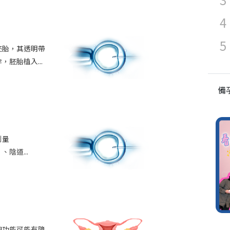
胚胎，其透明帶
胚胎植入...
備
測量
、陰道...
卵功能可能有障