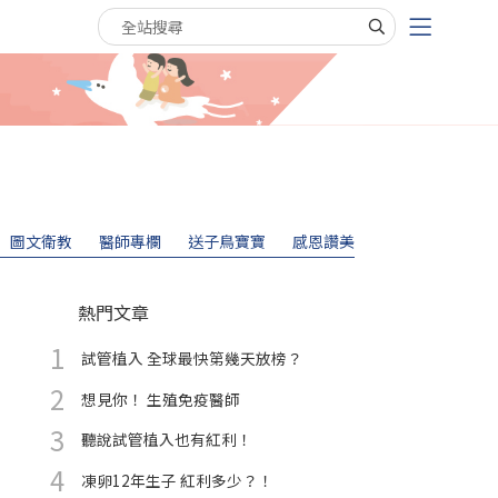
搜尋關鍵字
圖文衛教
醫師專欄
送子鳥寶寶
感恩讚美
熱門文章
試管植入 全球最快第幾天放榜？
想見你！ 生殖免疫醫師
聽說試管植入也有紅利！
凍卵12年生子 紅利多少？！