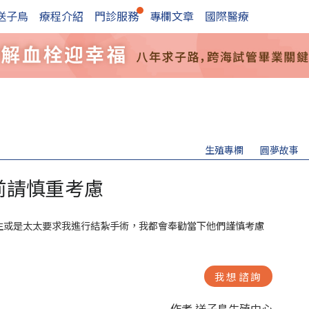
送子鳥
療程介紹
門診服務
專欄文章
國際醫療
生殖專欄
圓夢故事
前請慎重考慮
生或是太太要求我進行結紮手術，我都會奉勸當下他們謹慎考慮
我想諮詢
作者 送子鳥生殖中心