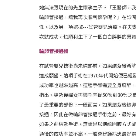
她無法跟現在的先生懷孕生子。「王醫師，
輸卵管接通，讓我再次順利懷孕呢？」在診
性，以及另一項選擇---試管嬰兒治療。在
次就成功，也順利生下了一個白白胖胖的男
輸卵管接通術
在試管嬰兒技術尚未純熟前，如果結紮後希
達成願望。這項手術在1970年代開始便已經
成功率也越來越高。這種手術需要全身麻醉，
指出，結紮後婦女再懷孕率從50％到80％
了最重要的部份。一般而言，如果結紮後輸卵
接通。因此在做輸卵管接通手術之前，最好
如果之前結紮手術，無論是以傳統開腹方式
通後的成功率並不高，一般會建議病患最好