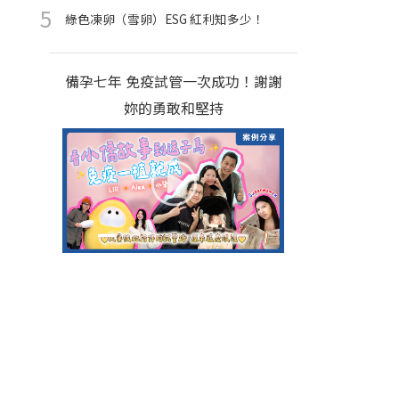
綠色凍卵（雪卵）ESG 紅利知多少！
備孕七年 免疫試管一次成功！謝謝
妳的勇敢和堅持