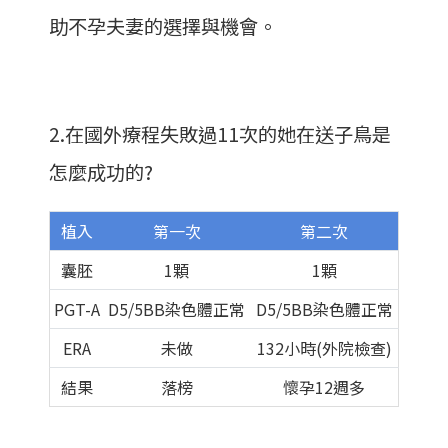
助不孕夫妻的選擇與機會。
2.在國外療程失敗過11次的她在送子鳥是
怎麼成功的?
植入
第一次
第二次
囊胚
1顆
1顆
PGT-A
D5/5BB染色體正常
D5/5BB染色體正常
ERA
未做
132小時(外院檢查)
結果
落榜
懷孕12週多