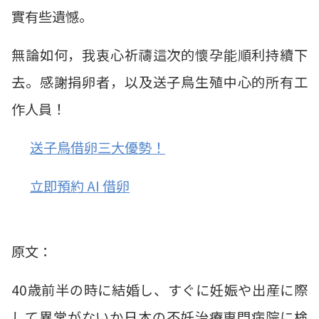
實有些遺憾。
無論如何，我衷心祈禱這次的懷孕能順利持續下
去。感謝捐卵者，以及送子鳥生殖中心的所有工
作人員！
送子鳥借卵三大優勢！
立即預約 AI 借卵
原文：
40歳前半の時に結婚し、すぐに妊娠や出産に際
して異常がないか日本の不妊治療専門病院に検