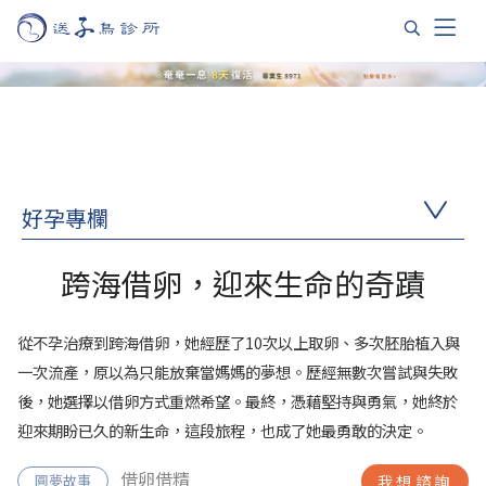
好孕專欄
跨海借卵，迎來生命的奇蹟
從不孕治療到跨海借卵，她經歷了10次以上取卵、多次胚胎植入與
一次流產，原以為只能放棄當媽媽的夢想。歷經無數次嘗試與失敗
後，她選擇以借卵方式重燃希望。最終，憑藉堅持與勇氣，她終於
迎來期盼已久的新生命，這段旅程，也成了她最勇敢的決定。
借卵借精
圓夢故事
我想諮詢