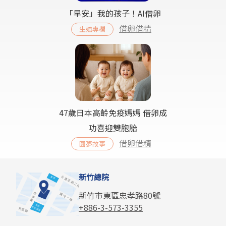
「早安」我的孩子！AI借卵
借卵借精
生殖專欄
47歲日本高齡免疫媽媽 借卵成
功喜迎雙胞胎
借卵借精
圓夢故事
新竹總院
新竹市東區忠孝路80號
+886-3-573-3355