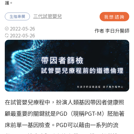
護。
三代試管嬰兒
生殖專欄
我想諮詢
2022-05-26
作者 李日升醫師
2022-05-26
在試管嬰兒療程中，扮演人類基因帶因者健康照
顧最重要的關鍵就是PGD（現稱PGT-M）胚胎著
床前單一基因檢查。PGD可以藉由一系列的流