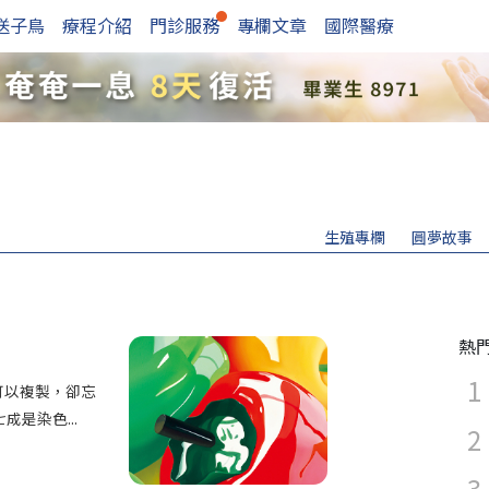
送子鳥
療程介紹
門診服務
專欄文章
國際醫療
生殖專欄
圓夢故事
熱
可以複製，卻忘
是染色...