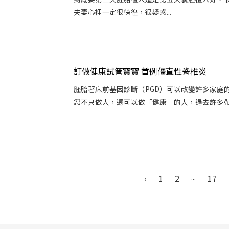
夫妻心裡一定很徬徨，很疑惑...
訂做健康試管寶寶 首例僵直性脊椎炎
胚胎著床前基因診斷（PGD）可以改變許多家庭
您不只做人，還可以做「健康」的人，過去許多帶有
‹
1
2
...
17