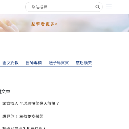
搜尋關鍵字
圖文衛教
醫師專欄
送子鳥寶寶
感恩讚美
門文章
試管植入 全球最快第幾天放榜？
想見你！ 生殖免疫醫師
聽說試管植入也有紅利！