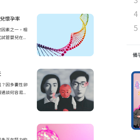
兒懷孕率
鍵因素之一，相
管嬰兒在...
備
天
脫？因多囊性卵
談何容易...
很多正在努力的