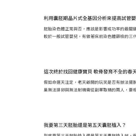
利用囊胚期晶片式全基因分析來提高試管嬰
胚胎染色體正常與否，應該是影響成功率的最關
較於一般試管嬰兒，有做著床前染色體篩檢的三代試
這次終於找回健康寶貝 軟骨發育不全的春
假如命運天注定，老天爺開的玩笑是否有辦法擺
巢無法排卵與無法射精需從副睪取精的兩人，要相遇
我要第三天胚胎還是第五天囊胚植入？
到底要第三天胚胎植入還是第五天囊胚植入好，