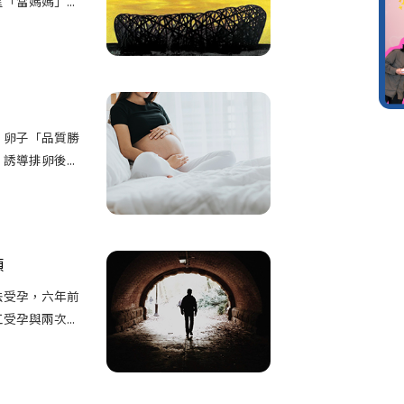
當媽媽」...
，卵子「品質勝
導排卵後...
頭
法受孕，六年前
孕與兩次...