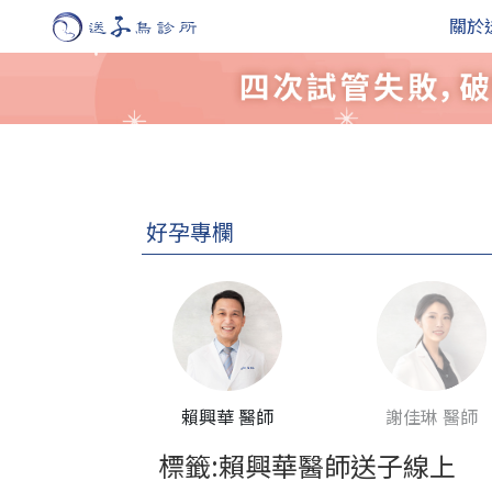
關於
好孕專欄
賴興華 醫師
謝佳琳 醫師
標籤:賴興華醫師送子線上