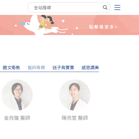
搜尋關鍵字
圖文衛教
醫師專欄
送子鳥寶寶
感恩讚美
金孜璇 醫師
陳亮萱 醫師