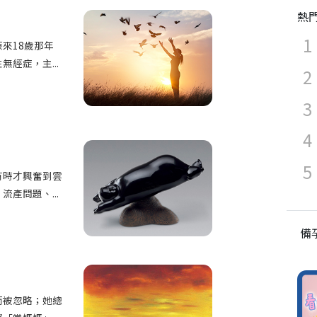
熱
來18歲那年
經症，主...
有時才興奮到雲
產問題、...
備
而被忽略；她總