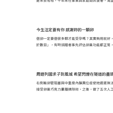
是來去匆匆，十年來在事業與家庭間奔波著，渴望「
今生注定要有你 感謝妳的一顆卵
借卵一定要借很多顆才能受孕嗎？其實夠用就好
於數目」，有時捐贈者事先評估卵巢功能都正常，誘
周遊列國求子到風城 希望閃爍在隧道的盡
右側輸卵管阻塞與中重度內膜異位症使她遲遲無
接受卵巢巧克力囊腫摘除術，之後，做了五次人工受