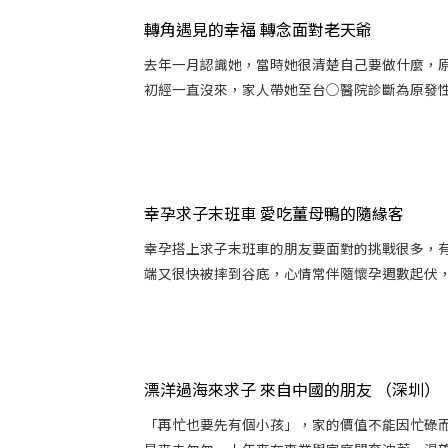
轉角遇見的幸福 轉念面對老天爺
去年一月認識她，當時她很清楚自己要做什麼，原
初經一直沒來，家人帶她至台○醫院診斷為原發性無
幸孕求子末班車 愛吃薑母鴨的隨緣客
幸孕搭上求子末班車的朋友要面對的挑戰很多，
端又很快被摔到谷底，心情常伴隨懷孕週數起伏，流
漂洋過海來求子 來自中國的朋友 （深圳）
「再忙也要先有個小孩」，家的價值不能因忙碌