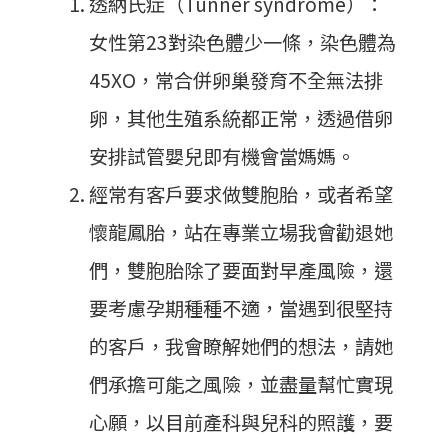
透納氏症（Tunner syndrome）：
女性第23對染色體少一條，染色體為
45XO，常合併卵巢發育不全無法排
卵，其他生殖系統都正常，透過借卵
安排試管嬰兒即有機會當媽媽。
經常有客戶要求做雙胞胎，或者希望
懷龍鳳胎，站在專業立場我會勸退她
們，雙胞胎除了要面對早產風險，還
要考慮孕期種種不適，當遇到很堅持
的客戶，我會瞭解她們的想法，請她
們承擔可能之風險，並盡量幫忙實現
心願，以目前產科與兒科的照護，要