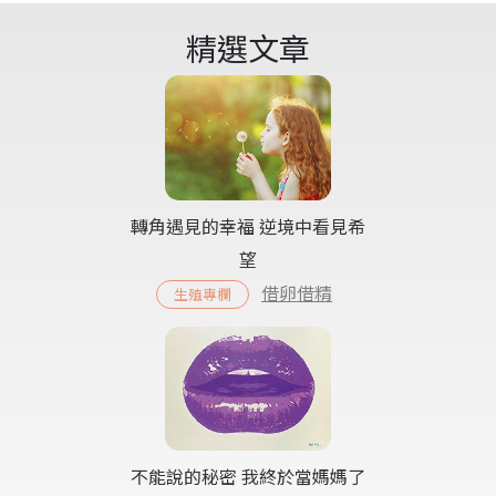
精選文章
轉角遇見的幸福 逆境中看見希
望
借卵借精
生殖專欄
不能說的秘密 我終於當媽媽了