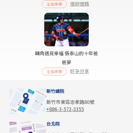
借卵借精
生殖專欄
轉角遇見幸福 張泰山的十年爸
爸夢
好孕分享
生殖專欄
新竹總院
新竹市東區忠孝路80號
+886-3-573-3355
台北院