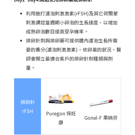
利用施打濾泡刺激激素(rFSH)及其它荷爾蒙
刺激調控當週期小卵泡的生長速度，以增加
成熟卵泡數目提高受孕機率。
排卵針劑與排卵藥可提供體內濾泡生長所需
要的養分(濾泡刺激激素)，依卵巢的狀況，醫
師會開立最適合客戶的排卵針劑種類與劑
量。
排卵針
rFSH
Puregon 保妊
Gonal-F 果納芬
康