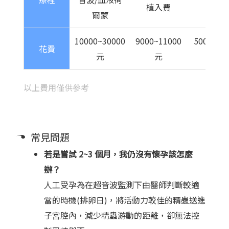
植入費
物
爾蒙
10000~30000
9000~11000
500~300
花費
元
元
元
以上費用僅供參考
常見問題
若是嘗試 2~3 個月，我仍沒有懷孕該怎麼
辦？
人工受孕為在超音波監測下由醫師判斷較適
當的時機(排卵日)，將活動力較佳的精蟲送進
子宮腔內，減少精蟲游動的距離，卻無法控