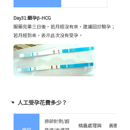
Day31:驗孕β-HCG
服藥完畢三日後，若月經沒有來，建議回診驗孕；
若月經到來，表示此次沒有受孕。
人工受孕花費多少？
排卵針劑/超
精蟲處理與
黃體加強
療程
音波/血液荷