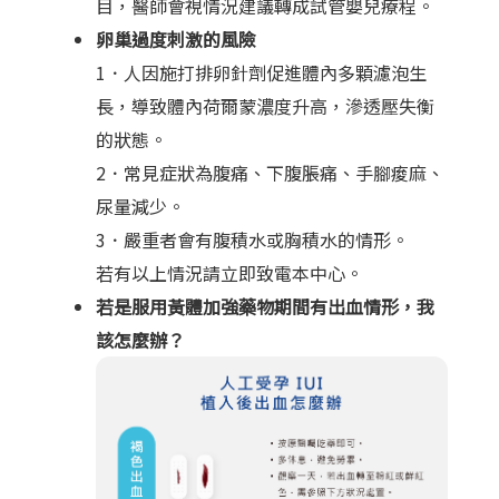
目，醫師會視情況建議轉成試管嬰兒療程。
卵巢過度刺激的風險
1．人因施打排卵針劑促進體內多顆濾泡生
長，導致體內荷爾蒙濃度升高，滲透壓失衡
的狀態。
2．常見症狀為腹痛、下腹脹痛、手腳痠麻、
尿量減少。
3．嚴重者會有腹積水或胸積水的情形。
若有以上情況請立即致電本中心。
若是服用黃體加強藥物期間有出血情形，我
該怎麼辦？