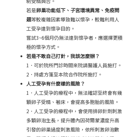
制受精與否。
若是
卵巢功能低下、子宮環境異常、免疫問
題
等較複雜因素導致難以懷孕，較難利用人
工受孕達到懷孕目的。
嘗試3~6個月仍無法達到懷孕者，應選擇更積
極的懷孕方式。
若是不敢自己打針，我該怎麼辦？
1．可於院所門診時間來院請醫護人員施打。
2．持處方箋至本院合作院所施打。
人工受孕有什麼樣的風險？
1．人工受孕的療程中，無法確認至終會有幾
顆卵子受精、著床，會提高多胞胎的風險。
2．人工受孕的療程中，會使用排卵針劑刺激
多顆卵泡生長，提升體內因荷爾蒙濃度升高
引發的卵巢過度刺激風險，依所刺激卵泡數