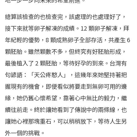
地一步一步向未來的希望前進。
總算該檢查的也檢查完，該處理的也處理好了，
接下來就等卵子解凍的成績。12 顆卵子解凍，拜
年紀輕的優勢，8 顆成熟卵子全部存活，共產生 6
顆胚胎。雖然顆數不多，但終究有好胚胎形成，
最後植入了 2 顆胚胎，等待好孕的到來。台灣有
句諺語：「天公疼憨人」，這幾年來她堅持著把
握現有的機會，即便看似將要走到無卵可用的邊
緣，她仍舊心懷希望，靠著心中無比的毅力，繼
續往前走。終於讓她看到了傳說中的兩條線，也
讓她心裡那塊重石，可以稍稍放下，等待人生另
外一個的挑戰。