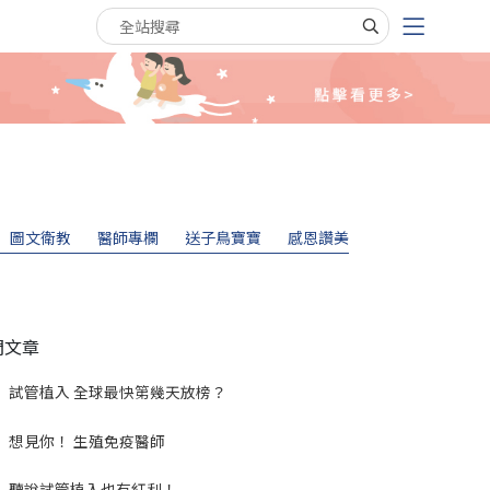
搜尋關鍵字
圖文衛教
醫師專欄
送子鳥寶寶
感恩讚美
門文章
試管植入 全球最快第幾天放榜？
想見你！ 生殖免疫醫師
聽說試管植入也有紅利！