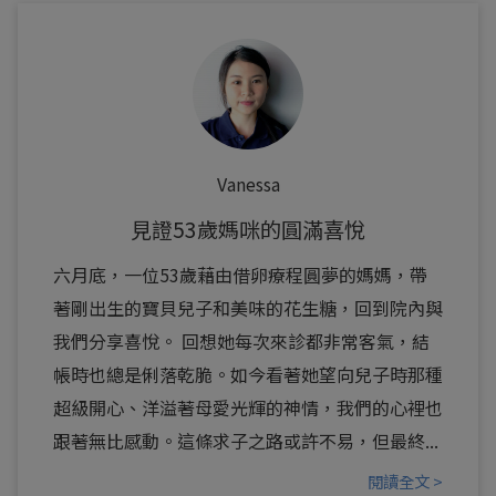
Vanessa
見證53歲媽咪的圓滿喜悅
六月底，一位53歲藉由借卵療程圓夢的媽媽，帶
著剛出生的寶貝兒子和美味的花生糖，回到院內與
我們分享喜悅。 回想她每次來診都非常客氣，結
帳時也總是俐落乾脆。如今看著她望向兒子時那種
超級開心、洋溢著母愛光輝的神情，我們的心裡也
跟著無比感動。這條求子之路或許不易，但最終...
閱讀全文 >