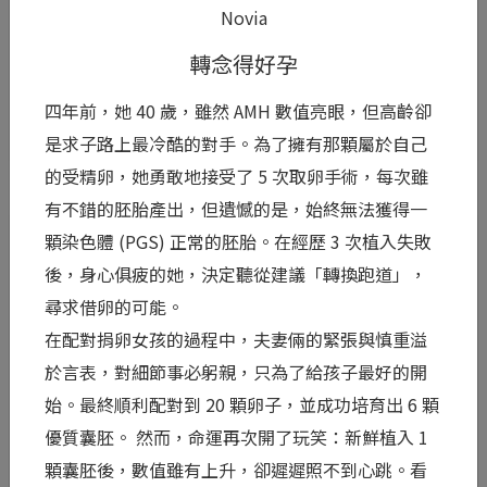
Novia
閱讀全文 >
轉念得好孕
0
四年前，她 40 歲，雖然 AMH 數值亮眼，但高齡卻
是求子路上最冷酷的對手。為了擁有那顆屬於自己
的受精卵，她勇敢地接受了 5 次取卵手術，每次雖
有不錯的胚胎產出，但遺憾的是，始終無法獲得一
顆染色體 (PGS) 正常的胚胎。在經歷 3 次植入失敗
後，身心俱疲的她，決定聽從建議「轉換跑道」，
尋求借卵的可能。
在配對捐卵女孩的過程中，夫妻倆的緊張與慎重溢
於言表，對細節事必躬親，只為了給孩子最好的開
Gina
始。最終順利配對到 20 顆卵子，並成功培育出 6 顆
愛的轉變
優質囊胚。 然而，命運再次開了玩笑：新鮮植入 1
顆囊胚後，數值雖有上升，卻遲遲照不到心跳。看
知道您成功懷上雙胞胎！一路看著您從一開始焦慮