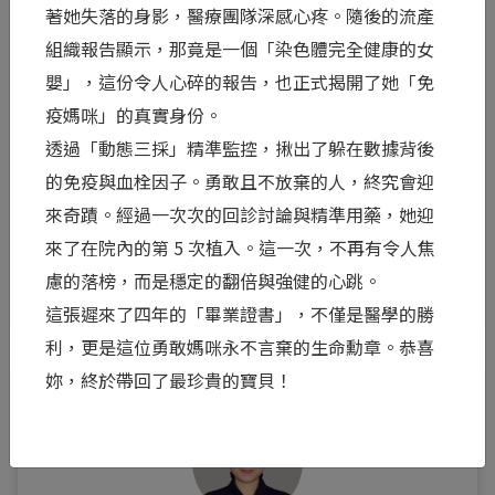
著她失落的身影，醫療團隊深感心疼。隨後的流產
不安的等待，到現在看著您眼神裡滿是溫柔與笑
組織報告顯示，那竟是一個「染色體完全健康的女
容，這份轉變真的很讓人感動。目前雖然正面臨懷
嬰」，這份令人心碎的報告，也正式揭開了她「免
孕初期種種身體不適，但您都咬著牙每次回診都早
疫媽咪」的真實身份。
早就來院報到了，我深深祝福您與兩個小寶貝都平
透過「動態三採」精準監控，揪出了躲在數據背後
平安安！
的免疫與血栓因子。勇敢且不放棄的人，終究會迎
閱讀全文 >
來奇蹟。經過一次次的回診討論與精準用藥，她迎
來了在院內的第 5 次植入。這一次，不再有令人焦
0
慮的落榜，而是穩定的翻倍與強健的心跳。
這張遲來了四年的「畢業證書」，不僅是醫學的勝
利，更是這位勇敢媽咪永不言棄的生命勳章。恭喜
妳，終於帶回了最珍貴的寶貝！