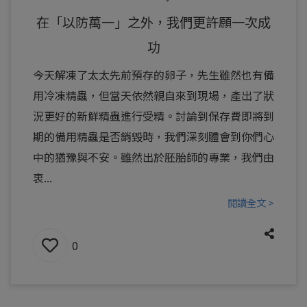
在「以防萬一」之外，我們更許願一次成
功
今天解凍了太太先前預存的卵子，先生雖然也有備
用冷凍精蟲，但當天依然親自來到現場，產出了狀
況更好的新鮮精蟲進行受精。討論到保存費即將到
期的備用精蟲是否銷毀時，我們深刻體會到你們心
中的猶豫與不安。雖然出於胚胎師的專業，我們由
衷...
閱讀全文 >
0