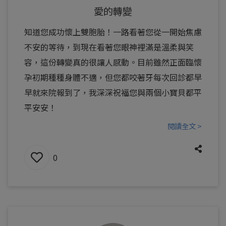
愛的轉變
知道您成功懷上雙胞胎！一路看著您從一開始焦慮
不安的等待，到現在看著您眼神裡滿是溫柔與笑
容，這份轉變真的很讓人感動。目前雖然正面臨懷
孕初期種種身體不適，但您都咬著牙每次回診都早
早就來院報到了，我深深祝福您與兩個小寶貝都平
平安安！
閱讀全文 >
0