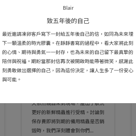
Blair
致五年後的自己
最近邀請凍卵客戶寫下一封給五年後自己的信，如同為未來埋
下一顆溫柔的時光膠囊。在靜靜書寫的過程中，看大家將此刻
Tiffany
的心情、期待與勇氣一一封存，也為未來的自己留下最真摯的
在「以防萬一」之外，我們
陪伴與祝福。期盼當那封信再次被開啟時能帶著微笑，感謝此
刻勇敢做出選擇的自己，因為這份決定，讓人生多了一份安心
更許願一次成功
與可能。
今天解凍了太太先前預存的卵子，
先生雖然也有備用冷凍精蟲，但當
天依然親自來到現場，產出了狀況
更好的新鮮精蟲進行受精。討論到
保存費即將到期的備用精蟲是否銷
毀時，我們深刻體會到你們...