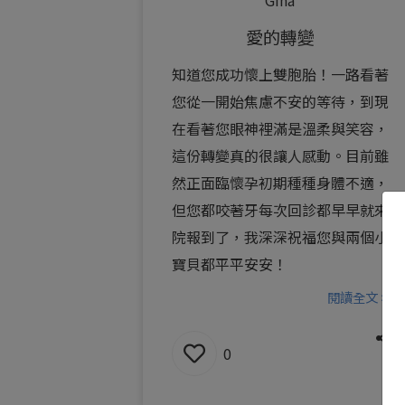
愛的轉變
知道您成功懷上雙胞胎！一路看著
您從一開始焦慮不安的等待，到現
在看著您眼神裡滿是溫柔與笑容，
這份轉變真的很讓人感動。目前雖
然正面臨懷孕初期種種身體不適，
但您都咬著牙每次回診都早早就來
院報到了，我深深祝福您與兩個小
寶貝都平平安安！
閱讀全文 >
0