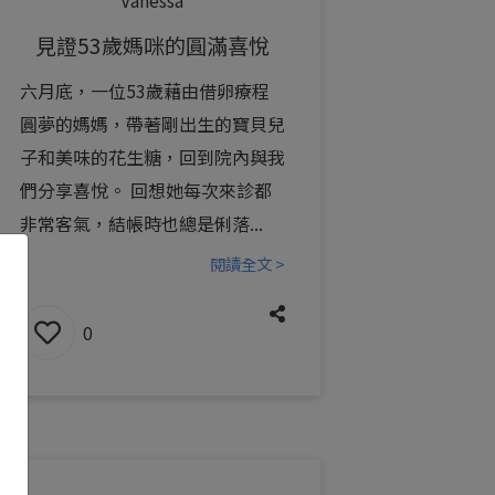
見證53歲媽咪的圓滿喜悅
六月底，一位53歲藉由借卵療程
圓夢的媽媽，帶著剛出生的寶貝兒
子和美味的花生糖，回到院內與我
們分享喜悅。 回想她每次來診都
非常客氣，結帳時也總是俐落...
閱讀全文 >
0