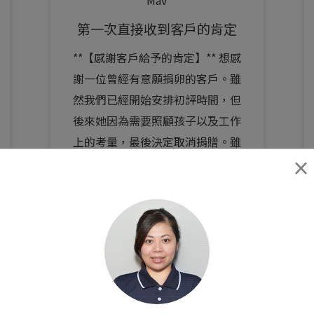
第一次直接收到客戶的肯定
**【感謝客戶給予的肯定】** 想感
謝一位曾經有意願捐卵的客戶。雖
然我們已經開始安排初評時間，但
後來她因為需要照顧孩子以及工作
上的考量，最後決定取消捐贈。雖
然沒有機...
×
閱讀全文 >
0