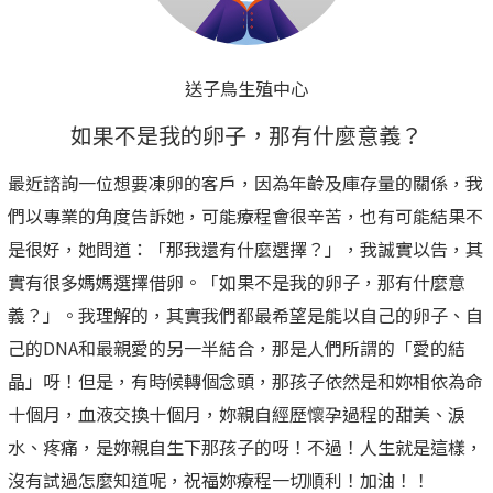
送子鳥生殖中心
如果不是我的卵子，那有什麼意義？
最近諮詢一位想要凍卵的客戶，因為年齡及庫存量的關係，我
們以專業的角度告訴她，可能療程會很辛苦，也有可能結果不
是很好，她問道：「那我還有什麼選擇？」，我誠實以告，其
Tiffany
實有很多媽媽選擇借卵。「如果不是我的卵子，那有什麼意
義？」。我理解的，其實我們都最希望是能以自己的卵子、自
在「以防萬一」之外，我們
己的DNA和最親愛的另一半結合，那是人們所謂的「愛的結
更許願一次成功
晶」呀！但是，有時候轉個念頭，那孩子依然是和妳相依為命
今天解凍了太太先前預存的卵子，
十個月，血液交換十個月，妳親自經歷懷孕過程的甜美、淚
先生雖然也有備用冷凍精蟲，但當
水、疼痛，是妳親自生下那孩子的呀！不過！人生就是這樣，
天依然親自來到現場，產出了狀況
沒有試過怎麼知道呢，祝福妳療程一切順利！加油！！