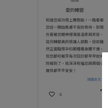
愛的轉變
知道您成功懷上雙胞胎！一路看著
您從一開始焦慮不安的等待，到現
在看著您眼神裡滿是溫柔與笑容，
這份轉變真的很讓人感動。目前雖
然正面臨懷孕初期種種身體不適，
但您都咬著牙每次回診都早早就來
院報到了，我深深祝福您與兩個小
寶貝都平平安安！
閱讀全文 >
0