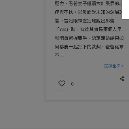
壓力、看著妻子繼續挨針受罪的心
疼與不捨，以及面對未知的深層恐
懼。當她眼神堅定地說出那聲
「Yes」時，背後其實是兩個人早
就暗自緊握雙手、決定無論結果如
何都要一起扛下的默契。爸爸從來
不...
閱讀全文 >
0