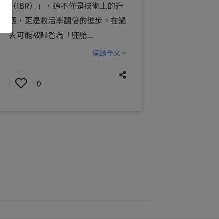
（IBR）」，這不僅是技術上的升
級，更是救活率翻倍的進步。在過
去可能被歸咎為「胚胎...
閱讀全文 >
0