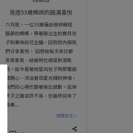
見證53歲媽咪的圓滿喜悅
六月底，一位53歲藉由借卵療程
圓夢的媽媽，帶著剛出生的寶貝兒
子和美味的花生糖，回到院內與我
們分享喜悅。 回想她每次來診都
非常客氣，結帳時也總是俐落乾
脆。如今看著她望向兒子時那種超
級開心、洋溢著母愛光輝的神情，
我們的心裡也跟著無比感動。這條
求子之路或許不易，但最終迎來了
最美...
閱讀全文 >