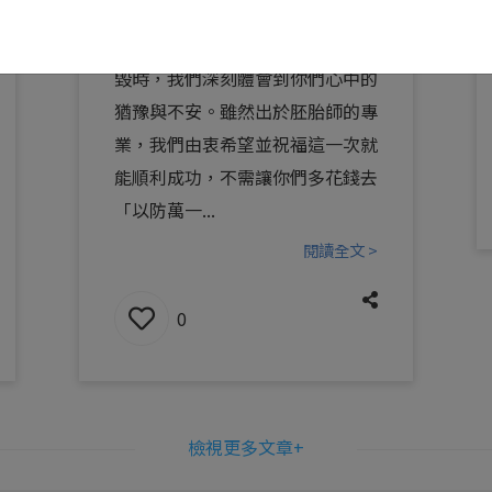
更好的新鮮精蟲進行受精。討論到
保存費即將到期的備用精蟲是否銷
毀時，我們深刻體會到你們心中的
猶豫與不安。雖然出於胚胎師的專
業，我們由衷希望並祝福這一次就
能順利成功，不需讓你們多花錢去
「以防萬一...
閱讀全文 >
0
檢視更多文章+