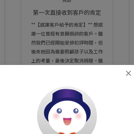
第一次直接收到客戶的肯定
**【感謝客戶給予的肯定】** 想感
謝一位曾經有意願捐卵的客戶。雖
然我們已經開始安排初評時間，但
後來她因為需要照顧孩子以及工作
上的考量，最後決定取消捐贈。雖
然沒有機會陪伴她完成後續流程，
×
但讓我印象最深刻的是，在結束聯
繫後，她主動傳訊息對我說：「很
謝謝您...
閱讀全文 >
0