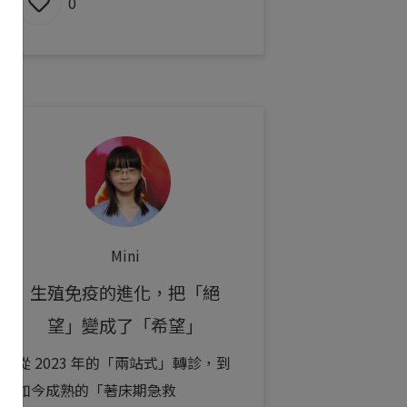
0
Mini
生殖免疫的進化，把「絕
望」變成了「希望」
從 2023 年的「兩站式」轉診，到
如今成熟的「著床期急救