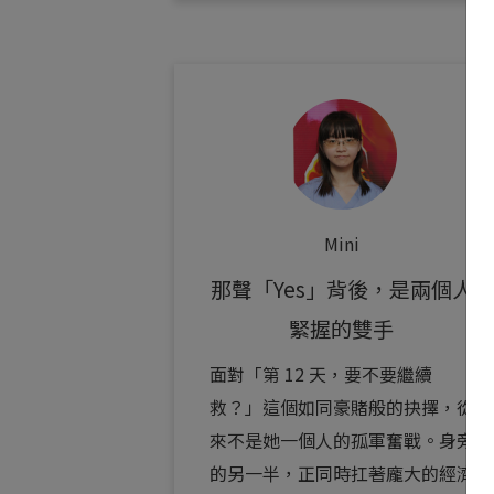
Mini
那聲「Yes」背後，是兩個人
緊握的雙手
面對「第 12 天，要不要繼續
救？」這個如同豪賭般的抉擇，從
來不是她一個人的孤軍奮戰。身旁
的另一半，正同時扛著龐大的經濟