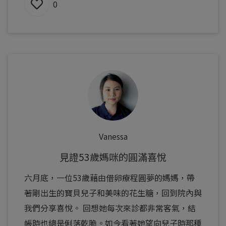
0
Vanessa
見證53歲媽咪的圓滿喜悅
六月底，一位53歲藉由借卵療程圓夢的媽媽，帶
著剛出生的寶貝兒子和美味的花生糖，回到院內與
我們分享喜悅。 回想她每次來診都非常客氣，結
帳時也總是俐落乾脆。如今看著她望向兒子時那種