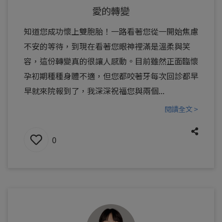
愛的轉變
知道您成功懷上雙胞胎！一路看著您從一開始焦慮
不安的等待，到現在看著您眼神裡滿是溫柔與笑
容，這份轉變真的很讓人感動。目前雖然正面臨懷
孕初期種種身體不適，但您都咬著牙每次回診都早
早就來院報到了，我深深祝福您與兩個...
閱讀全文 >
0