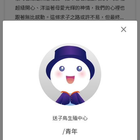
超級開心、洋溢著母愛光輝的神情，我們的心裡也
跟著無比感動。這條求子之路或許不易，但最終...
×
閱讀全文 >
0
送子鳥生殖中心
Mini
/青年