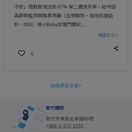
不好」而默默淘汰的 67% 第二週流失率，如今因
為即時監測與精準用藥（生物製劑、加倍抗凝血
針、IVIG）將小Baby從鬼門關前...
閱讀全文 >
0
檢視更多文章+
新竹總院
新竹市東區忠孝路80號
+886-3-573-3355