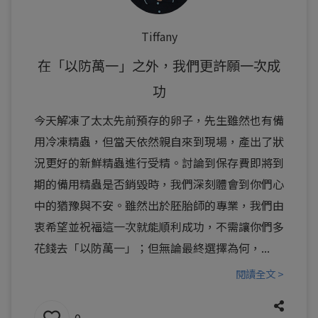
Tiffany
在「以防萬一」之外，我們更許願一次成
功
今天解凍了太太先前預存的卵子，先生雖然也有備
用冷凍精蟲，但當天依然親自來到現場，產出了狀
況更好的新鮮精蟲進行受精。討論到保存費即將到
期的備用精蟲是否銷毀時，我們深刻體會到你們心
中的猶豫與不安。雖然出於胚胎師的專業，我們由
衷希望並祝福這一次就能順利成功，不需讓你們多
花錢去「以防萬一」；但無論最終選擇為何，...
閱讀全文 >