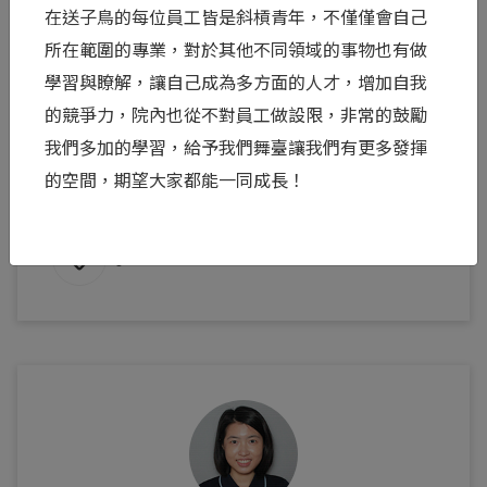
那聲「Yes」背後，是兩個人緊握的雙手
在送子鳥的每位員工皆是斜槓青年，不僅僅會自己
所在範圍的專業，對於其他不同領域的事物也有做
面對「第 12 天，要不要繼續救？」這個如同豪賭
學習與瞭解，讓自己成為多方面的人才，增加自我
般的抉擇，從來不是她一個人的孤軍奮戰。身旁的
的競爭力，院內也從不對員工做設限，非常的鼓勵
另一半，正同時扛著龐大的經濟壓力、看著妻子繼
我們多加的學習，給予我們舞臺讓我們有更多發揮
續挨針...
的空間，期望大家都能一同成長！
閱讀全文 >
0