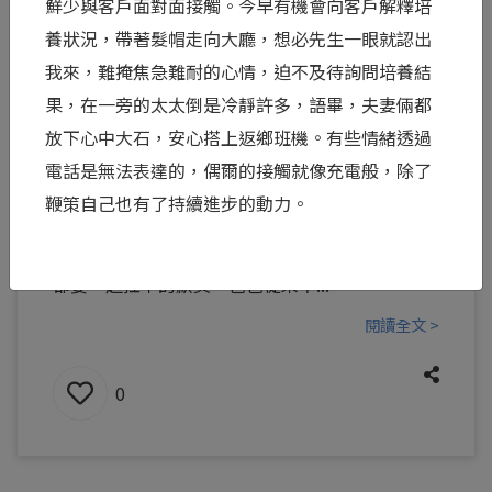
鮮少與客戶面對面接觸。今早有機會向客戶解釋培
養狀況，帶著髮帽走向大廳，想必先生一眼就認出
那聲「Yes」背後，是兩個人緊握的雙手
我來，難掩焦急難耐的心情，迫不及待詢問培養結
面對「第 12 天，要不要繼續救？」這個如同豪賭
果，在一旁的太太倒是冷靜許多，語畢，夫妻倆都
般的抉擇，從來不是她一個人的孤軍奮戰。身旁的
放下心中大石，安心搭上返鄉班機。有些情緒透過
另一半，正同時扛著龐大的經濟壓力、看著妻子繼
電話是無法表達的，偶爾的接觸就像充電般，除了
續挨針受罪的心疼與不捨，以及面對未知的深層恐
鞭策自己也有了持續進步的動力。
懼。當她眼神堅定地說出那聲「Yes」時，背後其
實是兩個人早就暗自緊握雙手、決定無論結果如何
都要一起扛下的默契。爸爸從來不...
閱讀全文 >
0