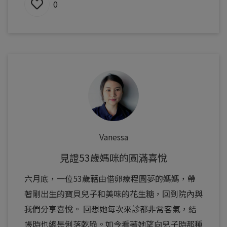
0
Vanessa
見證53歲媽咪的圓滿喜悅
六月底，一位53歲藉由借卵療程圓夢的媽媽，帶
著剛出生的寶貝兒子和美味的花生糖，回到院內與
我們分享喜悅。 回想她每次來診都非常客氣，結
帳時也總是俐落乾脆。如今看著她望向兒子時那種