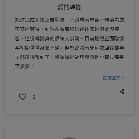
愛的轉變
知道您成功懷上雙胞胎！一路看著您從一開始焦慮
不安的等待，到現在看著您眼神裡滿是溫柔與笑
容，這份轉變真的很讓人感動。目前雖然正面臨懷
孕初期種種身體不適，但您都咬著牙每次回診都早
早就來院報到了，我深深祝福您與兩個小寶貝都平
平安安！
閱讀全文 >
0