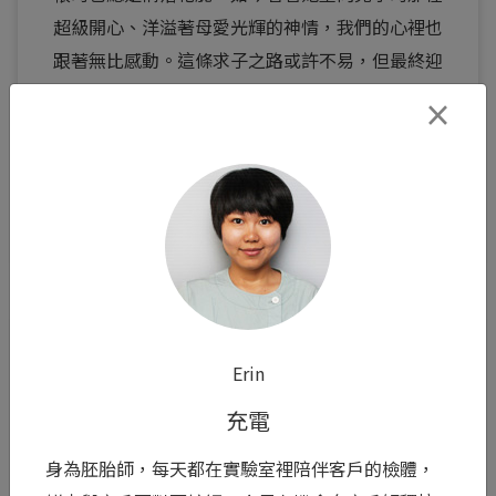
超級開心、洋溢著母愛光輝的神情，我們的心裡也
跟著無比感動。這條求子之路或許不易，但最終迎
來了最美好的果實。吃著甜...
×
閱讀全文 >
0
Erin
充電
身為胚胎師，每天都在實驗室裡陪伴客戶的檢體，
Mini