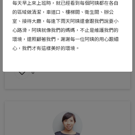
每天早上來上班時，就已經看到每個阿姨都在各自
孩子，也請我幫忙把她寫的祝福信轉交給對方。她
的區域做清潔，車道口、樓梯間、衛生間、辦公
說，自己決定捐贈卵子，就是希望能幫助那些一直
室、接待大廳，每逢下雨天阿姨還會跟我們說要小
努力卻還沒能成為父母的人，真心祝福他們能擁有
心路滑，阿姨就像我們的媽媽，不止是維護我們的
屬於自己的家庭。聽到她分享這些想法，我很感
環境，還照顧著我們，謝謝每一位阿姨的用心跟細
動，...
心，我們才有這樣美好的環境。
閱讀全文 >
0