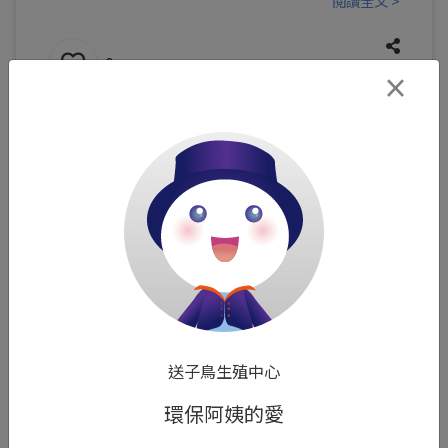
閱讀全文 >
0
×
Joanna
善意的傳遞
送子鳥生殖中心
在幫捐贈卵子者抽血時，和她聊了一下。她跟我
環保阿姨的愛
說，希望受贈夫妻可以順利懷孕，迎接期待已久的