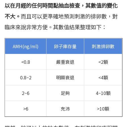
以在月經的任何時間點抽血檢查，其數值的變化
不大。
而且可以更準確地預測刺激的排卵數，對
臨床來說非常方便。其數值結果整理如下：
AMH(ng/ml)
卵子庫存量
刺激排卵數
<0.8
嚴重衰退
<2顆
0.8~2
明顯衰退
<4顆
2~6
足夠
4~10顆
>6
充沛
>10顆