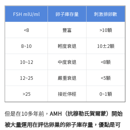
FSH mlU/ml
卵子庫存量
刺激排卵數
<8
豐富
>10顆
8~10
輕度衰退
10±2顆
10~12
中度衰退
<8顆
12~25
嚴重衰退
<5顆
>25
接近停經
0~1顆
但是在10多年前，
AMH（抗穆勒氏賀爾蒙）開始
被大量運用在評估卵巢的卵子庫存量，優點是可