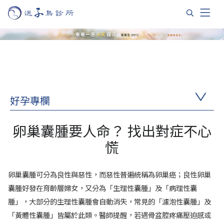
好孕專欄
卵巢囊腫要人命？ 找出對症不心
慌
卵巢囊腫可分為良性與惡性，而惡性普遍統稱為卵巢癌；良性卵巢
囊腫好發在育齡層婦女，又分為「生理性囊腫」及「病理性囊
腫」，大部分的生理性囊腫會自動消失，常見的「濾泡性囊腫」及
「黃體性囊腫」皆屬於此類。醫師提醒，若遇骨盆腔疼痛壓迫感或