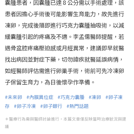
囊腫患者，因囊腫已達 8 公分需以手術處理，該
患者因擔心手術後可能影響生育能力，故先進行
凍卵，完成後隨即進行巧克力囊腫抽吸術，以減
緩囊腫引起的疼痛及不適。李孟儒醫師提醒，若
遇骨盆腔疼痛壓迫感或月經異常，建議即早就醫
找出病因並對症下藥，切勿諱疾就醫延誤病情，
如經醫師評估需進行卵巢手術，術前可先冷凍卵
子保留生育力，為日後懷孕作準備。
#未來卵
#內膜異位症
#巧克力囊腫
#凍卵
#卵子凍
存
#卵子冷凍
#卵子銀行
#熱門話題
＊醫療行為需與醫師討論進行，本篇文章僅反映當時治療狀況與建
議