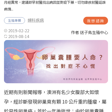
月經異常，建議即早就醫找出病因並對症下藥，切勿諱疾就醫延誤
病情...
婦科疾病
生殖專欄
我想諮詢
2019-02-22
作者 送子鳥生殖中心
2019-08-14
近期有則新聞報導，澳洲有名少女腹部大如懷
孕，經診斷發現卵巢竟有顆 10 公斤重的腫瘤，屬
於惡性卵巢癌，並於一年後逝世；由於卵巢囊腫