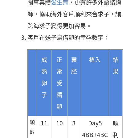
關事業體
愛生育
，更有許多外語諮詢
師，協助海外客戶順利來台求子，讓
跨海求子變得更加容易。
客戶在送子鳥借卵的幸孕數字：
成
正
囊
植入
結
熟
常
胚
果
卵
受
子
精
卵
顆
11
10
3
Day5
順
數
4BB+4BC
利