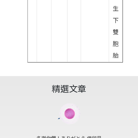
生
下
雙
胞
胎
精選文章
多謝你們！ありがとう 借卵是