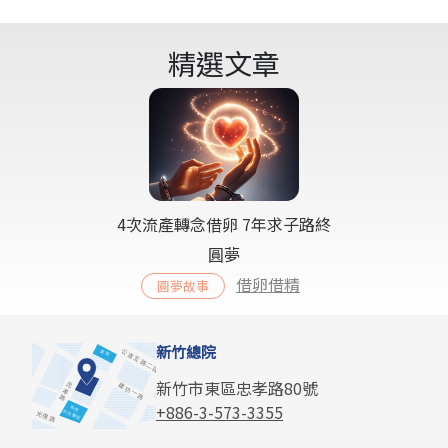
精選文章
4次流產轉念借卵 7年求子路終
圓夢
借卵借精
圓夢故事
新竹總院
新竹市東區忠孝路80號
+886-3-573-3355