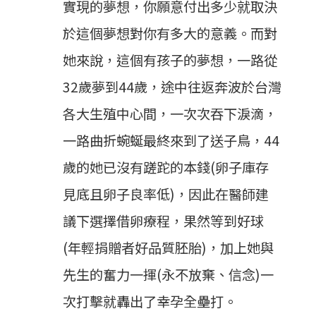
實現的夢想，你願意付出多少就取決
於這個夢想對你有多大的意義。而對
她來說，這個有孩子的夢想，一路從
32歲夢到44歲，途中往返奔波於台灣
各大生殖中心間，一次次吞下淚滴，
一路曲折蜿蜒最終來到了送子鳥，44
歲的她已沒有蹉跎的本錢(卵子庫存
見底且卵子良率低)，因此在醫師建
議下選擇借卵療程，果然等到好球
(年輕捐贈者好品質胚胎)，加上她與
先生的奮力一揮(永不放棄、信念)一
次打擊就轟出了幸孕全壘打。