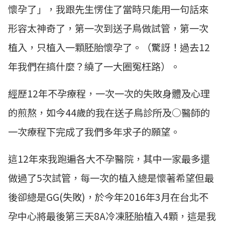
懷孕了」，我跟先生愣住了當時只能用一句話來
形容太神奇了，第一次到送子鳥做試管，第一次
植入，只植入一顆胚胎懷孕了。（驚訝！過去12
年我們在搞什麼？繞了一大圈冤枉路）。
經歷12年不孕療程，一次一次的失敗身體及心理
的煎熬，如今44歲的我在送子鳥診所及○醫師的
一次療程下完成了我們多年求子的願望。
這12年來我跑遍各大不孕醫院，其中一家最多還
做過了5次試管，每一次的植入總是懷著希望但最
後卻總是GG(失敗)，於今年2016年3月在台北不
孕中心將最後第三天8A冷凍胚胎植入4顆，這是我