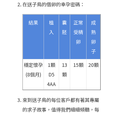
在送子鳥的借卵的幸孕密碼：
結果
植
囊
正常
成
入
胚
受精
熟
卵
卵
子
穩定懷孕
1顆
13
15顆
20顆
(8個月)
D5
顆
4AA
來到送子鳥的每位客戶都有著其專屬
的求子故事，值得我們細細傾聽，每