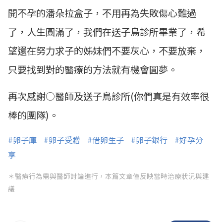
開不孕的潘朵拉盒子，不用再為失敗傷心難過
了，人生圓滿了，我們在送子鳥診所畢業了，希
望還在努力求子的姊妹們不要灰心，不要放棄，
只要找到對的醫療的方法就有機會圓夢。
再次感謝○醫師及送子鳥診所(你們真是有效率很
棒的團隊)。
#卵子庫
#卵子受贈
#借卵生子
#卵子銀行
#好孕分
享
＊醫療行為需與醫師討論進行，本篇文章僅反映當時治療狀況與建
議