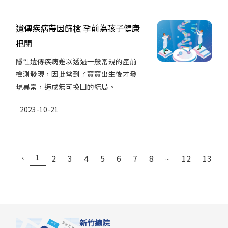
遺傳疾病帶因篩檢 孕前為孩子健康
把關
隱性遺傳疾病難以透過一般常規的產前
檢測發現，因此常到了寶寶出生後才發
現異常，造成無可挽回的結局。
2023-10-21
‹
1
2
3
4
5
6
7
8
...
12
13
›
新竹總院