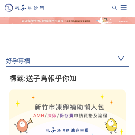
好孕專欄
標籤:送子鳥報乎你知