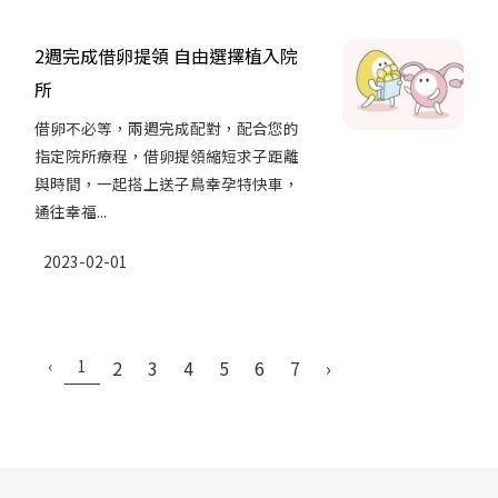
2週完成借卵提領 自由選擇植入院
所
借卵不必等，兩週完成配對，配合您的
指定院所療程，借卵提領縮短求子距離
與時間，一起搭上送子鳥幸孕特快車，
通往幸福...
2023-02-01
‹
1
2
3
4
5
6
7
›