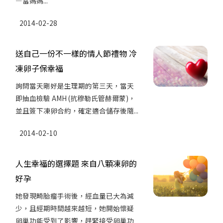
—當媽媽...
2014-02-28
送自己一份不一樣的情人節禮物 冷
凍卵子保幸福
詢問當天剛好是生理期的第三天，當天
即抽血檢驗 AMH (抗穆勒氏管赫爾蒙)，
並且簽下凍卵合約，確定適合儲存後隨...
2014-02-10
人生幸福的選擇題 來自八顆凍卵的
好孕
她發現畸胎瘤手術後，經血量已大為減
少，且經期時間越來越短，她開始懷疑
卵巢功能受到了影響，趕緊接受卵巢功