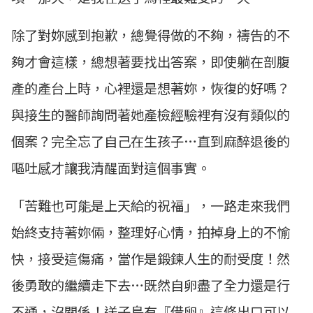
除了對妳感到抱歉，總覺得做的不夠，禱告的不
夠才會這樣，總想著要找出答案，即使躺在剖腹
產的產台上時，心裡還是想著妳，恢復的好嗎？
與接生的醫師詢問著她產檢經驗裡有沒有類似的
個案？完全忘了自己在生孩子…直到麻醉退後的
嘔吐感才讓我清醒面對這個事實。
「苦難也可能是上天給的祝福」，一路走來我們
始終支持著妳倆，整理好心情，拍掉身上的不愉
快，接受這傷痛，當作是鍛鍊人生的耐受度！然
後勇敢的繼續走下去…既然自卵盡了全力還是行
不通，沒關係！送子鳥有『借卵』這條出口可以