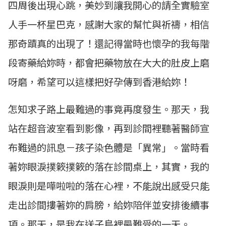
四周後出現心跳，美妙到讓我開心的請全實驗室
人手一杯星巴克，感謝大家的幫忙與祈禱，相信
那奇蹟真的出現了！還記得當時也懷孕的我每階
段寄藥給妳時，都會把藥物放在大大的肚皮上磨
呀磨，希望可以這樣把好孕傳到香港給妳！
怎知求子路上最難過的事竟再度發生。那天，我
站在超音波室看到影像，再到診間裡聽著醫師宣
布難過的訊息－孩子染色體是「異常」。當時看
著妳眼淚撲簌撲簌的落在診間桌上，其實，我的
眼淚則是嘩啦啦的落在心裡，不能說出感受只能
走出診間摟著妳的肩膀，給妳陪伴並安排後續事
項。那天，是我在送子鳥裡最難受的一天。