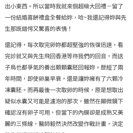
出小東西。所以當時我就來個超級大回禮－留了
一份結婚喜餅禮盒全餐給妳，哈~我還記得妳與先
生那既錯愕又驚喜的表情！
還記得，每次取完卵妳都超堅強的恢復迅速，看
完診就又與先生飛回香港等待我們的回音，而送
子鳥也都爭氣的養出顆顆囊胚回報妳。歷經了兩
年時間，即使卵巢早衰，還是讓妳擁有了六顆冷
凍囊胚。而再最後一次取卵的時候，原是想取出
疑似水囊又可能是濾泡的那次，雖然在顯微鏡下
確認沒有卵子可用，但當下的內膜卻是成熟又美
麗的三條線，醫師毅然決然改變作戰計畫，決定