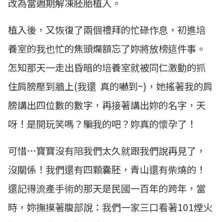
改為當週期解凍胚胎植入。
植入後，又恢復了兩個禮拜的忙碌作息，初進培
養室的我也忙的焦頭爛額忘了妳將放榜這件事。
怎知那天一走出昏暗的培養室就被同仁激動的抓
住肩膀壓到牆上(我還 真的嚇到~)，她搖著我的肩
膀講出四位數的數字，再接著講出妳的名字，天
呀！是開玩笑嗎？騙我的吧？妳真的懷孕了！
可惜…寶寶沒有陪我們太久就跟我們說再見了，
沒關係！我們還有四顆囊胚，青山還有柴燒的！
還記得流產手術的那天是民國一百年的跨年，當
時，妳撫摸著腹部說：我們一家三口看著101煙火