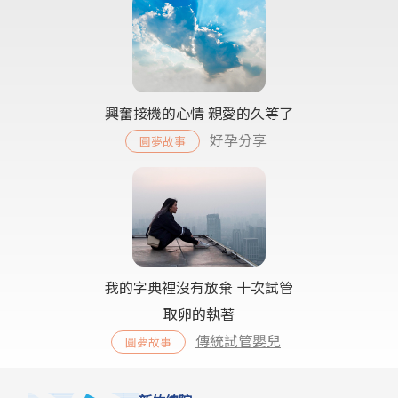
興奮接機的心情 親愛的久等了
好孕分享
圓夢故事
我的字典裡沒有放棄 十次試管
取卵的執著
傳統試管嬰兒
圓夢故事