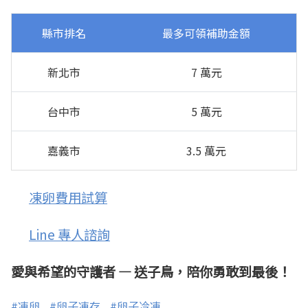
縣市排名
最多可領補助金額
新北市
7 萬元
台中市
5 萬元
嘉義市
3.5 萬元
凍卵費用試算
Line 專人諮詢
愛與希望的守護者 — 送子鳥，陪你勇敢到最後！
#凍卵
#卵子凍存
#卵子冷凍