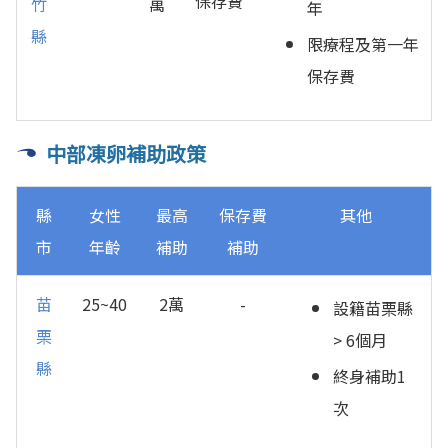
保存費
竹
萬
年
縣
限療程及第一年
保存費
中部凍卵補助政策
縣
女性
最高
保存費
其他
市
年齡
補助
補助
苗
25~40
2萬
-
設籍苗栗縣
栗
> 6個月
縣
終身補助1
次