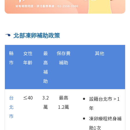
北部凍卵補助政策
縣
女性
最
保存費
其他
市
年齡
高
補助
補
助
台
≤40
3.2
最高
設籍台北市 > 1
北
萬
1.2萬
年
市
凍卵療程終身補
助1次