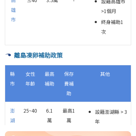
高
≤40
3.5萬
-
設籍高雄市
雄
>1個月
市
終身補助1
次
離島凍卵補助政策
縣
女性
最高
保存
其他
市
年齡
補助
費補
助
澎
25~40
6.1
最高1
設籍澎湖縣 > 3
湖
萬
萬
年
縣
保存費2千/年