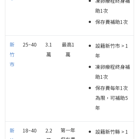
凍卵療程終身補
助1次
保存費補助1次
新
25~40
3.1
最高1
設籍新竹市 > 1
竹
萬
萬
年
市
凍卵療程終身補
助1次
保存費每年1次
為限，可補助5
年
第一年
新
18~40
2.2
設籍新竹縣 > 1