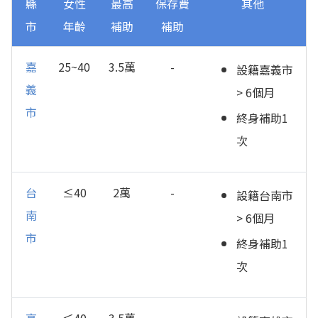
縣
女性
最高
保存費
其他
市
年齡
補助
補助
嘉
25~40
3.5萬
-
設籍嘉義市
義
> 6個月
市
終身補助1
次
台
≤40
2萬
-
設籍台南市
南
> 6個月
市
終身補助1
次