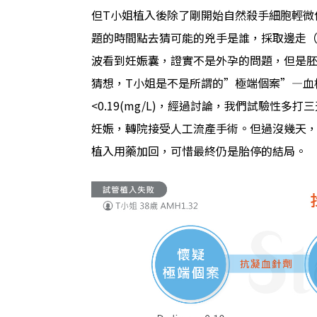
但T小姐植入後除了剛開始自然殺手細胞輕微
題的時間點去猜可能的兇手是誰，採取邊走（
波看到妊娠囊，證實不是外孕的問題，但是
猜想，T小姐是不是所謂的”極端個案”—血栓值
<0.19(mg/L)，經過討論，我們試驗性
妊娠，轉院接受人工流產手術。但過沒幾天，
植入用藥加回，可惜最終仍是胎停的結局。