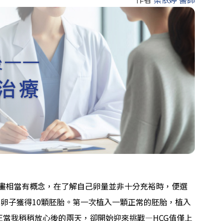
畫相當有概念，在了解自己卵量並非十分充裕時，便選
卵子獲得10顆胚胎。第一次植入一顆正常的胚胎，植入
mL)，正當我稍稍放心後的兩天，卻開始迎來挑戰—HCG值僅上