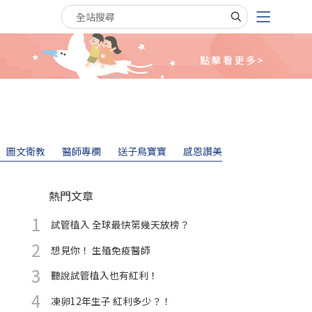
搜尋關鍵字
圖文衛教
醫師專欄
送子鳥寶寶
感恩讚美
熱門文章
試管植入 全球最快第幾天放榜？
想見你！ 生殖免疫醫師
聽說試管植入也有紅利！
凍卵12年生子 紅利多少？！