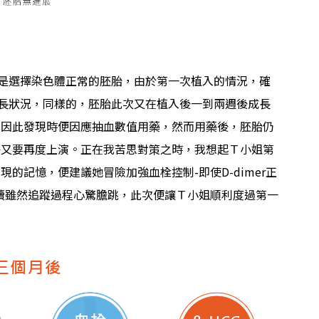
是選擇染色體正常的胚胎，由於第一次植入的情況，確
長狀況，同樣的，胚胎此次又在植入後一到兩週後成長
，因此發現時便因應抽血數值用藥，然而用藥後，胚胎仍
乎又要再度上演。正在我苦思對策之時，我想起Ｔ小姐第
的記憶，便建議她冒險加強血栓控制-即使D-dimer正
後續雖然追蹤過程心驚膽跳，此次便讓Ｔ小姐順利度過第一