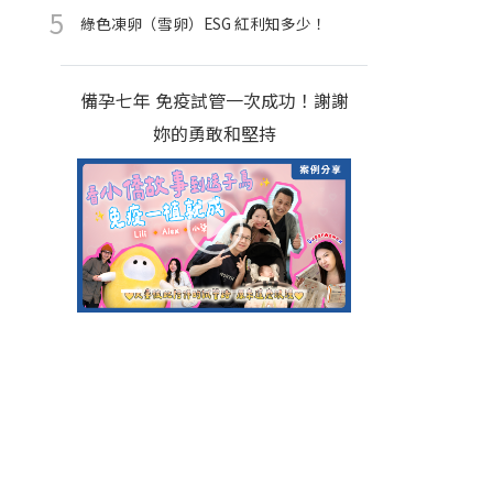
綠色凍卵（雪卵）ESG 紅利知多少！
備孕七年 免疫試管一次成功！謝謝
妳的勇敢和堅持