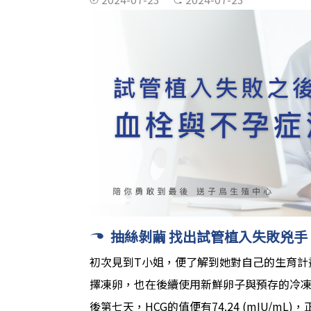
抽絲剝繭 找出試管植入失敗兇手
初次見到T小姐，便了解到她對自己的生育計
擇凍卵，也在後續使用新鮮卵子與預存的冷凍
後第七天，HCG的值便有74.24 (mIU/