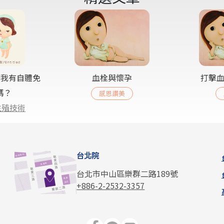
) 我有自體免
血栓與懷孕
打擊
嗎？
感恩讚美
生殖技術
台北院
台北市中山區樂群二路189號
+886-2-2532-3357