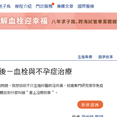
送子鳥
療程介紹
門診服務
專欄文章
國際醫療
生殖專欄
圓夢故事
後－血栓與不孕症治療
個問題，我想目前不只生殖科醫師沒共識，就連專門研究懷孕免疫
是體認到什麼叫做＂書上沒教的事＂。
我想諮詢
作者
梁依婷 醫師