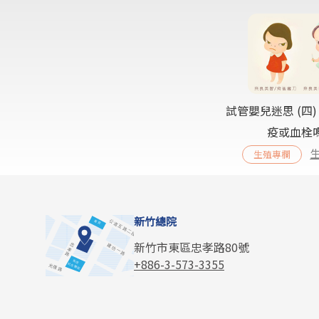
試管嬰兒迷思 (四
疫或血栓
生殖專欄
新竹總院
新竹市東區忠孝路80號
+886-3-573-3355