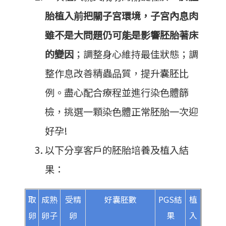
胎植入前把關子宮環境，子宮內息肉
雖不是大問題仍可能是影響胚胎著床
的變因
；調整身心維持最佳狀態；調
整作息改善精蟲品質，提升囊胚比
例。盡心配合療程並進行染色體篩
檢，挑選一顆染色體正常胚胎一次迎
好孕!
以下分享客戶的胚胎培養及植入結
果：
取
成熟
受精
好囊胚數
PGS結
植
卵
卵子
卵
果
入