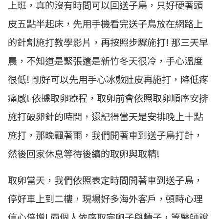
上班，真的沒有時間可以回送子鳥，只好硬著頭
皮五點半起床，先用手機看完送子鳥放在網路上
的針劑施打教學影片，再按照步驟施打! 那三天早
晨，不知道是緊張還是新竹冬天很冷，手心溫度
很低! 剛好可以先用手心冰敷肚皮再施打，降低疼
痛感! 依據取卵療程，取卵前會依照取卵順序安排
施打破卵針的時間，還記得當天是安排晚上十點
施打，那晚飄著雨，我們開著車到送子鳥打針，
然後回家休息等待後續的取卵與取精!
取卵當天，我們依照表定時間開著車到送子鳥，
停好車上到二樓，現場好多海外客戶，頓時心理
信心倍增! 兩個人依序取完卵子與精子，等醫師說