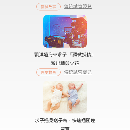
傳統試管嬰兒
圓夢故事
飄洋過海來求子 『顯微授精』
激出精卵火花
傳統試管嬰兒
圓夢故事
求子遇見送子鳥，快速通關迎
雙寶