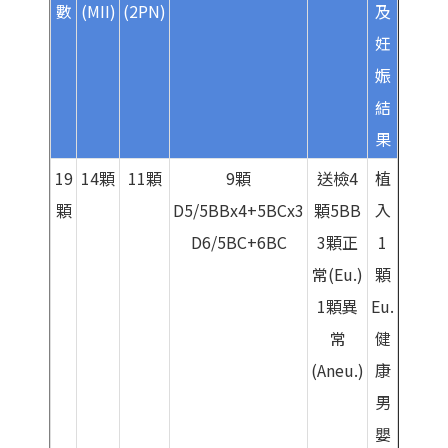
數
(MII)
(2PN)
及
妊
娠
結
果
19
14顆
11顆
9顆
送檢4
植
顆
D5/5BBx4+5BCx3
顆5BB
入
D6/5BC+6BC
3顆正
1
常(Eu.)
顆
1顆異
Eu.
常
健
(Aneu.)
康
男
嬰