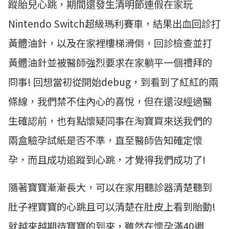
蹤胎兒心跳，期間還發生清明節連假在家玩
Nintendo Switch超級瑪利賽車，結果出血回診打
黃體油針，以及在家裡樓梯滑倒，回診檢查並打
黃體油針並被醫師強烈要求在家躺平一個禮拜的
冏事! 回想當初從開始debug，到看到了紅紅的兩
條線，我們禁不住內心的喜悅，但在還沒經過醫
生確認前，也有點懷疑同事在淘寶買來送我們的
兩盒驗孕試紙是否不準，直至醫師告知確定懷
孕，而且成功追蹤到心跳，才覺得我們成功了!
隨著寶寶漸漸長大，可以在家用聽診器清楚聽到
肚子裡寶寶的心跳且可以清楚在肚皮上看到胎動!
就越來越期待寶寶的到來，雖然在懷孕滿40週