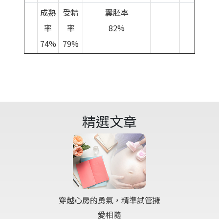
成熟
受精
囊胚率
率
率
82%
74%
79%
精選文章
穿越心房的勇氣，精準試管擁
愛相隨