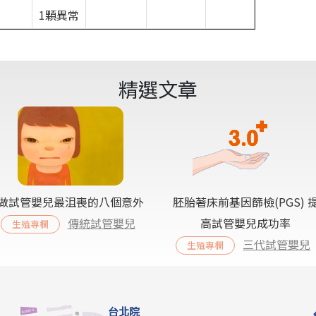
1顆異常
精選文章
做試管嬰兒最沮喪的八個意外
胚胎著床前基因篩檢(PGS) 
傳統試管嬰兒
高試管嬰兒成功率
生殖專欄
三代試管嬰兒
生殖專欄
台北院