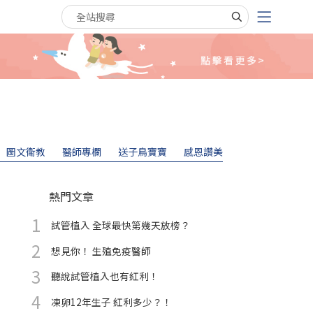
搜尋關鍵字
圖文衛教
醫師專欄
送子鳥寶寶
感恩讚美
熱門文章
試管植入 全球最快第幾天放榜？
想見你！ 生殖免疫醫師
聽說試管植入也有紅利！
凍卵12年生子 紅利多少？！