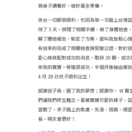
將身子調養好，做好萬全準備。
來台一切都很順利，也因為第一次踏上台灣這地
待了 5 天，辦理了相關手續，做了身體檢查，說
解了體檢報告，制定了方案，還叫我放鬆心
有效率的完成了相關檢查與受贈公證，對於
愛心妹妹配對成功的消息，取卵 20 顆，成功
來我的寶寶。移植很成功，半個月後抽血報告顯
4 月 28 日兒子順利出生！
感謝送子鳥，圓了我的夢想；感謝你， W 醫生
們讓我們終生難忘。看著寶寶可愛的樣子，
雲散了，求子路上的焦慮，失落，煩躁，絕
長，明天會更好！