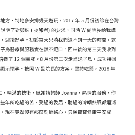
方，特地多安排幾天遊玩，2017 年 5 月份初診在台灣
明了對卵妹 ( 捐卵者) 的要求，同時 W 副院長給我講
情，迎接好孕。初診當天只消我們還不到一天的時間，就
送子鳥醫療與服務實在讚不絕口。回來後的第三天我收到
培養了 12 個囊胚。8 月份第二次走進送子鳥，成功接回
示懷孕。按照 W 副院長的方案，堅持吃藥，2018 年
，精湛的技術，感謝諮詢師 Joanna，熱情的服務，你
這些年所吃過的苦，受過的委屈，聽過的冷嘲熱諷都煙消
望，現在竟然沒有那麼刻骨銘心。只願寶寶健康平安成