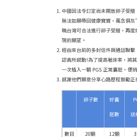
中國因法令訂定尚未開放卵子受贈
無法如願帶回健康寶寶，萬念俱灰
曉台灣可合法進行卵子受贈，再度
現的願望。
經由來台前的多封信件與通話聯繫
認真所感動!為了提高著床率，將其中
一次植入一顆 PGS 正常囊胚，
感謝他們願意分享心路歷程鼓勵正
卵子數
好囊
P
胚數
送
數目
20顆
12顆