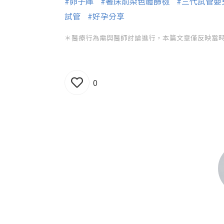
#卵子庫
#著床前染色體篩檢
#三代試管嬰
試管
#好孕分享
＊醫療行為需與醫師討論進行，本篇文章僅反映當
0