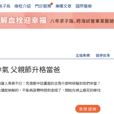
送子鳥
療程介紹
門診服務
專欄文章
國際醫療
生殖專欄
圓夢故事
氣 父親節升格當爸
的讓人羨慕不已！究竟眼中這畫面的主角什麼時候輪到我們來當？
來講是無解的，不能再浪費時間和金錢了，開始在網上瘋狂的尋找
我想諮詢