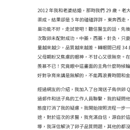
2012 年我和老婆結婚，那時我們 29 歲
渠成，結果卻是 5 年的磕磕跘跘，東奔西走
巢功能不好，走試管吧！聽信醫生的話，先後
次取卵未配對成功。中藥，西藥，針灸，只
量越來越少，品質越來越差。轉眼間已經 3
父母期盼又焦慮的眼神，不甘心又很無奈。
羨慕不已！究竟眼中這畫面的主角什麼時候
好對孕育來講是無解的，不能再浪費時間和金錢
經過網友的介紹，我加入了台灣送子鳥供卵 
過郵件和送子鳥的工作人員聯繫，我的疑問
態度打消了我的疑慮。我開始按照流程一步一步
途，對於這次的求醫，我充滿自信，源自於
導，我深信解決了卵子品質問題，其他的都