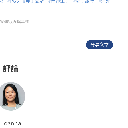
兒
#PGS
#卵子受贈
#借卵生子
#卵子銀行
#海外
時治療狀況與建議
分享文章
評論
Joanna