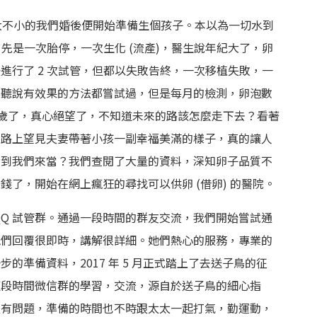
。老大不小的我們婚後便開始準備生個孩子。本以為一切水到
，先是一次胎停，一次生化 (流產)，醫生說年紀大了，卵
進行了 2 次試管，但都以失敗告終，一次移植失敗，一
要聽說有效果的方法都嘗試過，但是每月的檢測，卵泡數
4 歲了，真心絕望了，不知道未來的路該怎麼走下去？看著
在路上望見夫妻帶著小孩一副幸福美滿的樣子，真的讓人
輪到我們來當？我們查閱了大量的資料，深知卵子品質不
了，開始在網上瘋狂的尋找可以供卵 (借卵) 的醫院。
QQ 試管群。通過一段時間的群友交流，我們開始嘗試通
他們回覆很即時，講解很詳細。她們熱心的服務，專業的
的準備資料，2017 年 5 月正式踏上了去送子鳥的征
這段時間微信群的學習，交流，源自於送子鳥的細心指
沒有問題，準備的時間也不時跟太太一起打氣，勤運動，