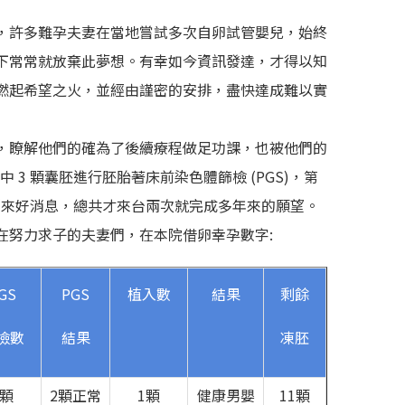
，許多難孕夫妻在當地嘗試多次自卵試管嬰兒，始終
下常常就放棄此夢想。有幸如今資訊發達，才得以知
燃起希望之火，並經由謹密的安排，盡快達成難以實
，瞭解他們的確為了後續療程做足功課，也被他們的
 3 顆囊胚進行胚胎著床前染色體篩檢 (PGS)，第
便捎來好消息，總共才來台兩次就完成多年來的願望。
在努力求子的夫妻們，在本院借卵幸孕數字:
GS
PGS
植入數
結果
剩餘
檢數
結果
凍胚
3顆
2顆正常
1顆
健康男嬰
11顆