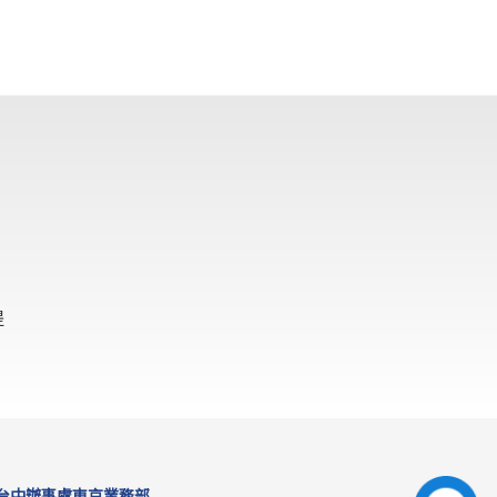
提
台中辦事處
東京業務部