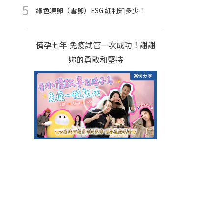
綠色凍卵（雪卵）ESG 紅利知多少！
備孕七年 免疫試管一次成功！謝謝
妳的勇敢和堅持