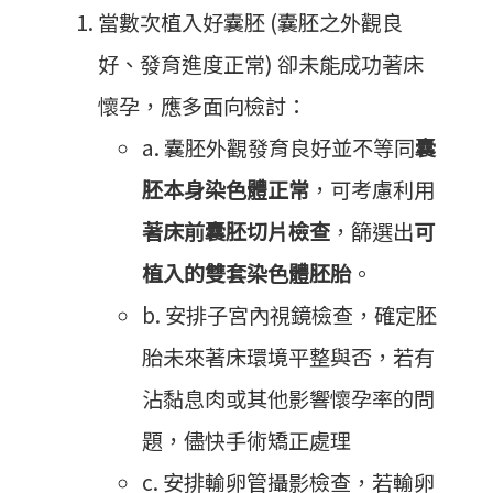
當數次植入好囊胚 (囊胚之外觀良
好、發育進度正常) 卻未能成功著床
懷孕，應多面向檢討：
a. 囊胚外觀發育良好並不等同
囊
胚本身染色體正常
，可考慮利用
著床前囊胚切片檢查
，篩選出
可
植入的雙套染色體胚胎
。
b. 安排子宮內視鏡檢查，確定胚
胎未來著床環境平整與否，若有
沾黏息肉或其他影響懷孕率的問
題，儘快手術矯正處理
c. 安排輸卵管攝影檢查，若輸卵