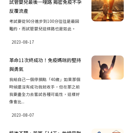
試管嬰兒最後一哩路 揭密免疫不孕
反覆流產
考試要從90分進步到100分往往是最困
難的，而試管嬰兒這條路也是如此。
2023-08-17
革命11次終成功！免疫媽咪的堅持
與勇氣
我給自己一個停損點「40歲」如果那個
時候還沒有成功我就收手，但在那之前
我要盡全力去嘗試各種可能性，這樣好
像會比...
2023-08-07
植後不理，苦等「14天」放榜是對