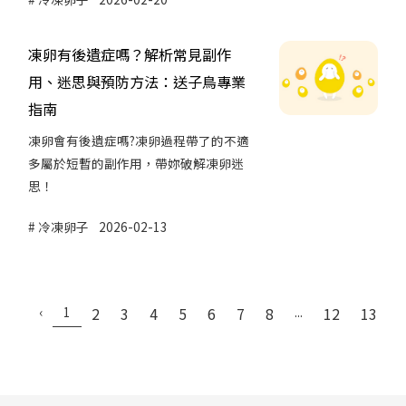
凍卵有後遺症嗎？解析常見副作
用、迷思與預防方法：送子鳥專業
指南
凍卵會有後遺症嗎?凍卵過程帶了的不適
多屬於短暫的副作用，帶妳破解凍卵迷
思！
冷凍卵子
2026-02-13
‹
1
2
3
4
5
6
7
8
...
12
13
›