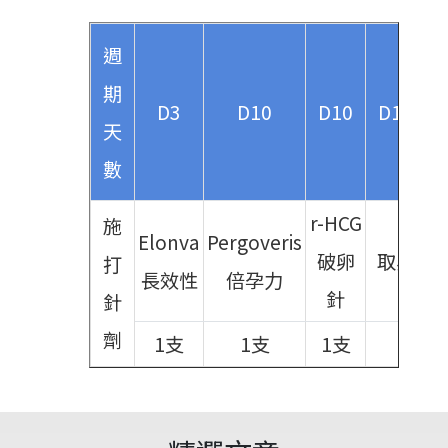
週
期
D3
D10
D10
D12
天
數
r-HCG
施
Elonva
Pergoveris
破卵
取卵
打
長效性
倍孕力
針
針
劑
1支
1支
1支