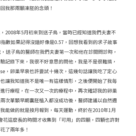
接回我那兩顆凍胚的念頭！
，2008年5月初來到送子鳥，當時已經知道我們夫妻不
指數如果記得沒錯好像是0.57，回想我看到的求子故事
我，送子鳥的醫師在我們夫妻第一次和他在診間問診時，
經驗記錄下來，我很不好意思的問他，我是不是很難搞，
ase，卵巢早衰也許要試十幾次，這幾句話讓我吃了定心
，也讓我知道我不是唯一有這樣情形，之後便開始了我毎
鳥進行療程，在一次又一次的療程中，再次確認我的卵巢
以兩次單顆早期囊胚植入都沒成功後，醫師建議以自然週
我能做的就是按月報到，每天運動，終於在2010年1月
會花這麼長的時間才收集到「可用」的四顆，四顆也許對
卻花了兩年多！