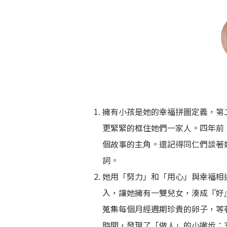
擁有小孩是她的幸福拼圖定義，第
更緊緊的框住她們一家人。四年前
個故事的主角。還記得同仁們談著
詞。
她用「努力」和「用心」與幸福相遇；
入，讓她擁有一雙兒女，湊成『好
蒐集每個月經週期珍貴的卵子，等
時間，發現了「做人」的小撇步：3