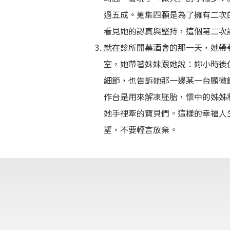
過五成。蒐集四顆是為了擁有二次
看見她的認真與堅持，這個第二次
就在診所開幕酒會的那一天，她帶
室，她帶著妹妹跟她說：妳小時後
細節，也告訴她那一邊某一台顯微
作台是用來解凍胚胎，懷中的姊姊
她手裡牽的寶貝們。這樣的幸福人
望，不要輕言放棄。