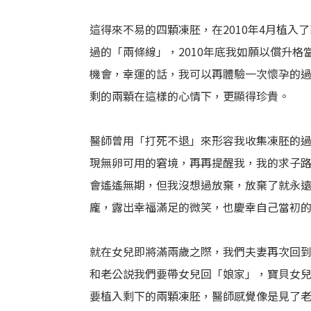
這得來不易的四顆凍胚，在2010年4月植
過的「兩條線」，2010年底我如願以償升
機會，幸運的話，我可以再體驗一次懷孕的
剩的兩顆在這樣的心情下，更顯得珍貴。
醫師曾用「打死不退」來形容我收集凍胚的
現無卵可用的窘境，再再提醒我，我的求子
會遙遙無期，但我沒想過放棄，放棄了就永
龐，露出幸福滿足的微笑，也慶幸自己當初
就在女兒即將滿兩歲之際，我們夫妻再次回
和老公説我們要帶女兒回「娘家」，寶貝女
要植入剩下的兩顆凍胚，醫師感覺像是見了老