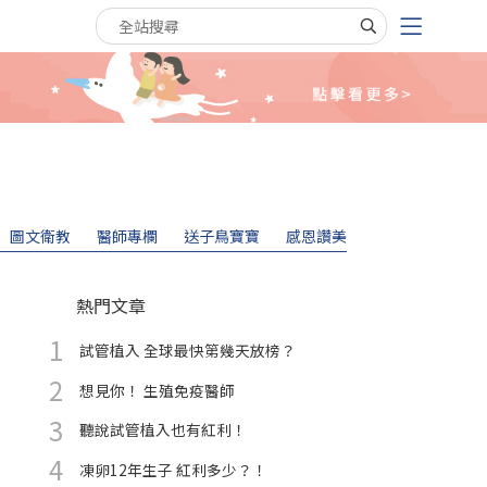
搜尋關鍵字
圖文衛教
醫師專欄
送子鳥寶寶
感恩讚美
熱門文章
試管植入 全球最快第幾天放榜？
想見你！ 生殖免疫醫師
聽說試管植入也有紅利！
凍卵12年生子 紅利多少？！