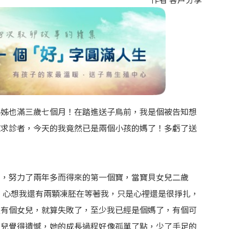
姊姊也滿三歲七個月！在踏進送子鳥前，我是個被告知想
症求診者，今天的我竟然已是兩個小孩的媽了！多虧了送
。
下，努力了兩年多而得來的第一個寶，當寶貝女兒二歲
，心想我還有兩顆凍胚在等著我，只是心裡還是很掙扎，
經有個女兒，就算失敗了，至少我已經是個媽了，有個可
女兒覺得遺憾，她的成長過程好像孤單了點，少了手足的