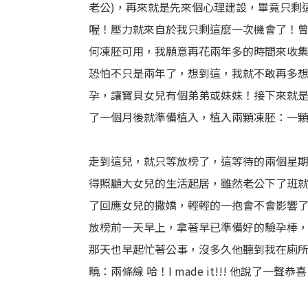
老公)，再來就是先來個心理建設，畢竟只剩
喔！壓力就來自於我只剩這麼一次機會了！
何凍胚可用，我願意再花兩年多的時間來收
恐怕不只是兩年了，想到這，我就不敢再多
孕，讓寶貝女兒有個弟弟或妹妹！接下來就
了一個月後就準備植入，植入兩顆凍胚：一顆
走到這兒，就只等放榜了，這等待的兩個星
得照顧大女兒的生活起居，雖然老公下了班
了回應女兒的撒嬌，輕輕的一抱會不會影響
放榜前一天早上，拿著早已準備好的驗孕棒
那天也早起忙著公事，沒多久他聽到我在廁所竊
曉：兩條線 哈！I made it!!! 他說了