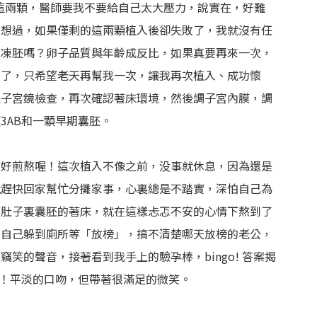
這兩顆，醫師要我不要給自己太大壓力，說實在，好難
曾想過，如果僅剩的這兩顆植入後卻失敗了，我就沒有任
集凍胚嗎？卵子品質與年齡成反比，如果真要再來一次，
想了，只希望老天再幫我一次，讓我再次植入、成功懷
是子宮鏡檢查，再次確認著床環境，然後調子宮內膜，調
3AB和一顆早期囊胚。
期好煎熬喔！這次植入不像之前，没事就休息，因為還是
就趕快回家幫忙分攤家事，心裏總是不踏實，深怕自己為
了肚子裏囊胚的著床，就在這樣忐忑不安的心情下熬到了
，自己躲到廁所等「放榜」，搞不清楚哪天放榜的老公，
笑的聲音，接著看到我手上的驗孕棒，bingo! 答案揭
一聲恭喜！平淡的口吻，但帶著很滿足的微笑。