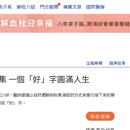
送子鳥
療程介紹
門診服務
專欄文章
國際醫療
生殖專欄
圓夢故事
集 一個「好」字圓滿人生
成少卵，醫師建議以自然週期和收集凍胚的方式來進行接下來的療
成『好』 字。
我想諮詢
作者 客戶分享