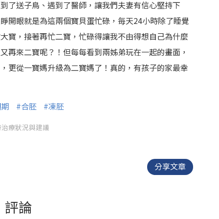
遇到了送子鳥、遇到了醫師，讓我們夫妻有信心堅持下
睜開眼就是為這兩個寶貝蛋忙碌，毎天24小時除了睡覺
忙大寶，接著再忙二寶，忙碌得讓我不由得想自己為什麼
足又再來二寶呢？！但每每看到兩姊弟玩在一起的畫面，
媽，更從一寶媽升級為二寶媽了！真的，有孩子的家最幸
週期
#合胚
#凍胚
時治療狀況與建議
分享文章
評論