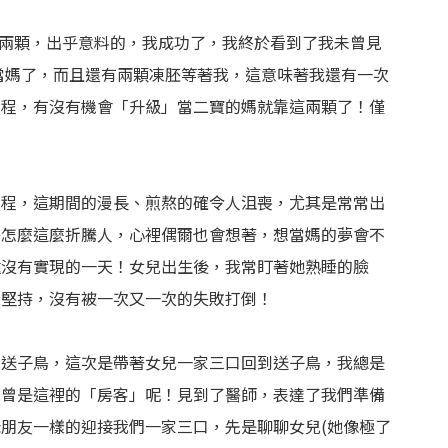
入了兩顆，出乎意料的，我成功了，我終於看到了我未曾見
格當媽了，而且還有兩顆凍胚等著我，這意味著我還有一次
過程，有沒有機會「升級」當二寶的媽就靠這兩顆了！僅
過程，這期間的漫長、煎熬的確令人沮喪，尤其是常常出
路怎麼這麼折騰人，心裡偶爾也會想著，想當媽的夢會不
遠沒有實現的一天！女兒出生後，我常盯著她熟睡的臉
的堅持，沒有被一次又一次的失敗打倒！
到送子鳥，這次是帶著女兒一家三口回到送子鳥，我總是
兒曾是這裡的「房客」呢！見到了醫師，表達了我們準備
朋友一樣的迎接我們一家三口，先是聊聊女兒(她像極了