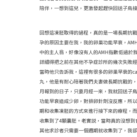
陪伴，一想到這兒，更激發起趕快回送子鳥
回想這凍胚取得的過程，真的是一場長期抗戰
孕的原因主要在我，我的卵巢功能早衰，AMH
中的主人翁，好像沒有人的AMH指數低過於
詳細得把之前在其他不孕症診所的幾次失敗
當時他只告訴我，這裡有很多的卵巢早衰的c
丸，他是有耐心陪著我們夫妻做長期抗戰的
月報到的日子，只要月經一來，我就回送子
功能早衰造成少卵，對排卵針劑沒反應，所
期和收集凍胚的方式來進行接下來的療程，而
收集到了4顆囊胚。老實説，當時真的沒想到
其他求診者只需要一個週期就收集到了，我