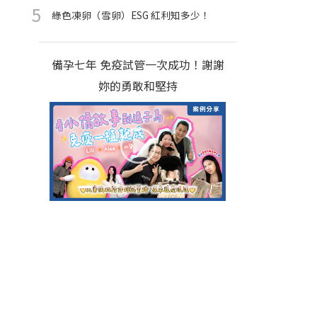
綠色凍卵（雪卵）ESG 紅利知多少！
備孕七年 免疫試管一次成功！謝謝
妳的勇敢和堅持