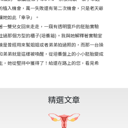
的植入機會，萬一失敗還有第二次機會，只是老天爺
讓她如此「幸孕」。
著一雙兒女回來走走，一窺有透明窗戶的胚胎實驗
住過那個方型的櫃子(培養箱)。我與她解釋著實驗室
鏡是曾經用來幫姐姐或者弟弟拍過照的，而那一台操
和弟弟就是這樣被喚醒，從培養盤上的小小胚胎變成
生，她從堅持中獲得了！給還在路上的您，看見希
精選文章