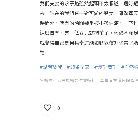
我們夫妻的求子路雖然起頭不太順遂，還好
去！現在的我們有一對可愛的兒女，雖然每天
時間外，所有的時間幾乎被小孩佔滿，一下
這麼自虐，有一個女兒就夠忙了，何必不滿
就覺得自己是何其幸運能如願以償升格當了
福！
#試管嬰兒
#卵巢早衰
#懷孕備孕
#自然
＊醫療行為需與醫師討論進行，本篇文章僅反映當
0