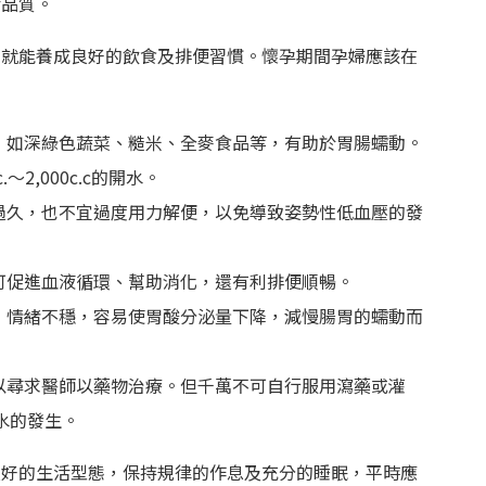
活品質。
，就能養成良好的飲食及排便習慣。懷孕期間孕婦應該在
果，如深綠色蔬菜、糙米、全麥食品等，有助於胃腸蠕動。
～2,000c.c的開水。
坐過久，也不宜過度用力解便，以免導致姿勢性低血壓的發
僅可促進血液循環、幫助消化，還有利排便順暢。
大，情緒不穩，容易使胃酸分泌量下降，減慢腸胃的蠕動而
可以尋求醫師以藥物治療。但千萬不可自行服用瀉藥或灌
水的發生。
良好的生活型態，保持規律的作息及充分的睡眠，平時應