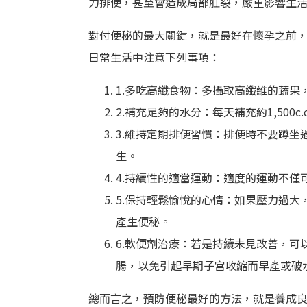
力排便，甚至會造成局部肛裂，嚴重影響生
對付便秘的最大關鍵，就是最好在懷孕之前
日常生活中注意下列事項：
1.多吃高纖食物：多攝取高纖維的蔬
2.補充足夠的水分：每天補充約1,500c.c.
3.維持定期排便習慣：排便時不要蹲
生。
4.持續性的適當運動：適度的運動不
5.保持輕鬆愉悅的心情：如果壓力過
產生便秘。
6.軟便劑治療：若是持續未見改善，
腸，以免引起早期子宮收縮而早產或破
總而言之，預防便秘最好的方法，就是養成