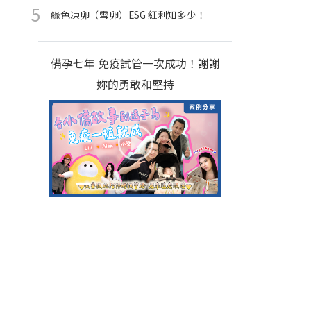
綠色凍卵（雪卵）ESG 紅利知多少！
備孕七年 免疫試管一次成功！謝謝
妳的勇敢和堅持