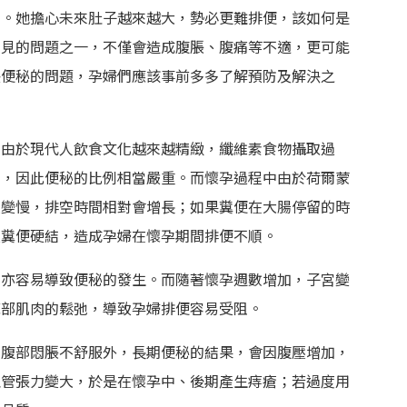
來。她擔心未來肚子越來越大，勢必更難排便，該如何是
常見的問題之一，不僅會造成腹脹、腹痛等不適，更可能
決便秘的問題，孕婦們應該事前多多了解預防及解決之
。由於現代人飲食文化越來越精緻，纖維素食物攝取過
常，因此便秘的比例相當嚴重。而懷孕過程中由於荷爾蒙
度變慢，排空時間相對會增長；如果糞便在大腸停留的時
致糞便硬結，造成孕婦在懷孕期間排便不順。
，亦容易導致便秘的發生。而隨著懷孕週數增加，子宮變
底部肌肉的鬆弛，導致孕婦排便容易受阻。
覺腹部悶脹不舒服外，長期便秘的結果，會因腹壓增加，
血管張力變大，於是在懷孕中、後期產生痔瘡；若過度用