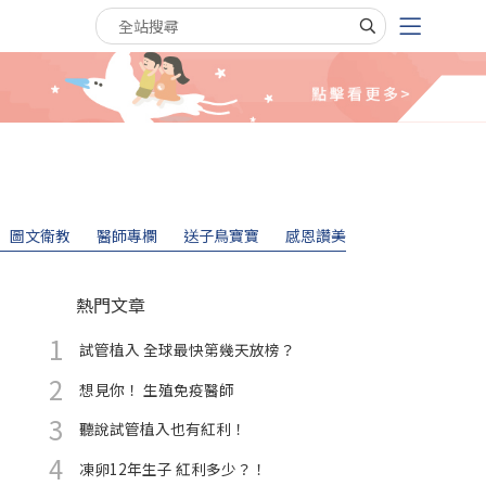
搜尋關鍵字
圖文衛教
醫師專欄
送子鳥寶寶
感恩讚美
熱門文章
試管植入 全球最快第幾天放榜？
想見你！ 生殖免疫醫師
聽說試管植入也有紅利！
凍卵12年生子 紅利多少？！