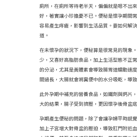
廁所，在廁所等待老半天，偏偏就是嗯不出
好，著實讓小珍擔憂不已。便秘是懷孕期間
容易產生痔瘡，影響到生活品質。要如何解
道。
在未懷孕的狀況下，便秘算是很常見的現象
少，又喜好高脂肪食品，加上生活型態不正
的分泌，尤其是黃體素會導致腸胃道蠕動速
間過長，大腸就會將糞便中的水分吸乾，導
此外孕期中補充的營養食品，如鐵劑與鈣片
大的結果，腸子受到擠壓，更因懷孕後骨盆
孕期產生便秘的問題，除了會讓孕婦平時感
加上子宮增大對骨盆的壓迫，導致肛門附近