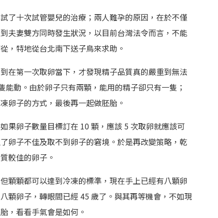
嘗試了十次試管嬰兒的治療；兩人難孕的原因，在於不僅
遇到夫妻雙方同時發生狀況，以目前台灣法令而言，不能
何從，特地從台北南下送子鳥來求助。
想到在第一次取卵當下，才發現精子品質真的嚴重到無法
 1 隻能動。由於卵子只有兩顆，能用的精子卻只有一隻；
冷凍卵子的方式，最後再一起做胚胎。
果卵子數量目標訂在 10 顆，應該 5 次取卵就應該可
生了卵子不佳及取不到卵子的窘境。於是再改變策略，乾
品質較佳的卵子。
，但顆顆都可以達到冷凍的標準，現在手上已經有八顆卵
八顆卵子，轉眼間已經 45 歲了。與其再等機會，不如現
胚胎，看看手氣會是如何。