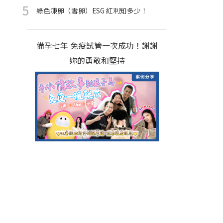
綠色凍卵（雪卵）ESG 紅利知多少！
備孕七年 免疫試管一次成功！謝謝
妳的勇敢和堅持