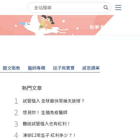
搜尋關鍵字
圖文衛教
醫師專欄
送子鳥寶寶
感恩讚美
熱門文章
試管植入 全球最快第幾天放榜？
想見你！ 生殖免疫醫師
聽說試管植入也有紅利！
凍卵12年生子 紅利多少？！