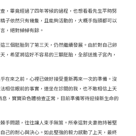
檢查，畢竟經過了四年等候的過程，也想看看先生平時努
，精子依然只有幾隻，且能夠活動的，大概手指頭都可以
而言，絕對綽綽有餘。
；這三個胚胎到了第三天，仍然繼續發展。由於對自己卵
三天，希望將這好不容易的三顆胚胎，全部送進子宮內，
似乎在來之前，心裡已做好接受重新再來一次的準備。沒
無法相信眼前的事實，連坐在診間的我，也不敢相信上天
消息，寶寶染色體檢查正常，目前準備等待迎接新生命的
的棘手問題，往往讓人束手無策。所幸這對夫妻抱持著堅
戰自己的耐心與決心。如此堅強的毅力感動了上天，最終