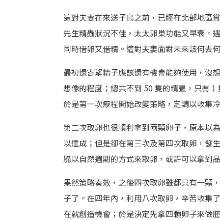
這對夫妻在來送子鳥之前，已經在北部地區
先生精蟲狀況不佳，太太卵巢功能又早衰。
同時借卵又借精。這對夫妻面對未來該何去
最初還寄望精子應該還有機會能夠使用，沒
想像的程度；總共不到 50 隻的精蟲，只有
於是第一次療程開始改變策略，定調以收集
第二次取卵也很順利拿到兩顆卵子，原本以為如
以達成；但是卻在第三次及第四次取卵，發
脆以自然週期的方式來取卵，或許可以拿到
果然策略奏效，之後四次取卵雖都只有一顆
子了。在四年內，利用八次取卵，辛苦收集了
在就創造機會；於是決定先拿四顆卵子來做