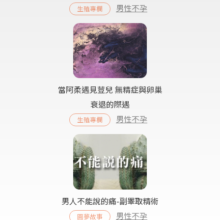
男性不孕
生殖專欄
當阿柔遇見荳兒 無精症與卵巢
衰退的際遇
男性不孕
生殖專欄
男人不能說的痛-副睪取精術
男性不孕
圓夢故事