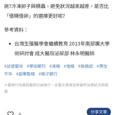
施?冷凍卵子與精蟲，避免狀況越來越差，是否比
「借精借卵」的選擇更好呢?
參考資料：
台灣生殖醫學會繼續教育 2013年南部擴大學
術研討會 成大醫院泌尿部 林永明醫師
#試管嬰兒
#學術期刊
#凍精
#借精
#無精症
#男性
不孕
#副睪取精
#精子銀行
＊醫療行為需與醫師討論進行，本篇文章僅反映當時治療狀況與建
議
分享文章
0