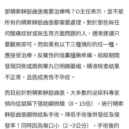
那精索靜脈曲張需要治療嗎？O主任表示，並不是
所有的精索靜脈曲張都需要處理。對於那些無任
何酸痛症狀或無生育方面問題的人，通常建議只
要觀察即可。而如果有以下三種情形的任一種，
應接受治療。反覆性的陰囊腫脹疼痛、追蹤期間
發現同側或兩側睪丸已明顯萎縮、精液檢查結果
不正常，且造成男性不孕症。
而目前針對精索靜脈曲張，大多數的泌尿科專家
傾向從鼠蹊下借助顯微鏡（8 ~ 15倍），施行精索
靜脈曲張顯微結紮手術，降低手術後併發症及復
發率！同時因為傷口小（2 ~3公分），手術後的