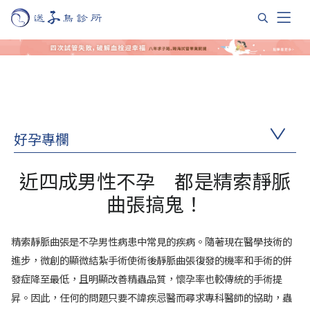
好孕專欄
近四成男性不孕 都是精索靜脈
曲張搞鬼！
精索靜脈曲張是不孕男性病患中常見的疾病。隨著現在醫學技術的
進步，微創的顯微結紮手術使術後靜脈曲張復發的機率和手術的併
發症降至最低，且明顯改善精蟲品質，懷孕率也較傳統的手術提
昇。因此，任何的問題只要不諱疾忌醫而尋求專科醫師的協助，蟲