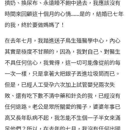
擠奶、換尿布、永遠睡不飽中過去，我應該沒有
時間來回顧這十個月的心情......是的，結婚已七年
的我，終於要做媽媽了！
在去年七月，我踏進送子鳥生殖醫學中心，內心
其實是極度不甘願的，因為，我對自己、對醫生
不具任何信心，我覺得，這一切可能像從前的每
一次一樣，只是拿著大把銀子丟進垃圾筒而已。
但是，已經人工受孕六次加上試管嬰兒兩次失
敗、還有吃下數不清中藥和針灸的我，已經沒有
任何退路。老公是眾所關愛的獨子，婆婆年事已
高又長年臥病不起，我怎能不生個一子半女來滿
足他們？所以，在去年的七月，我沒有任何出國