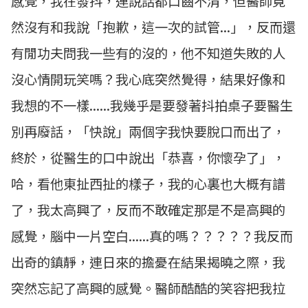
感覺，我在發抖，連說話都口齒不清，但醫師竟
然沒有和我說「抱歉，這一次的試管...」，反而還
有閒功夫問我一些有的沒的，他不知道失敗的人
沒心情開玩笑嗎？我心底突然覺得，結果好像和
我想的不一樣......我幾乎是要發著抖拍桌子要醫生
別再廢話，「快說」兩個字我快要脫口而出了，
終於，從醫生的口中說出「恭喜，你懷孕了」，
哈，看他東扯西扯的樣子，我的心裏也大概有譜
了，我太高興了，反而不敢確定那是不是高興的
感覺，腦中一片空白......真的嗎？？？？？我反而
出奇的鎮靜，連日來的擔憂在結果揭曉之際，我
突然忘記了高興的感覺。醫師酷酷的笑容把我拉