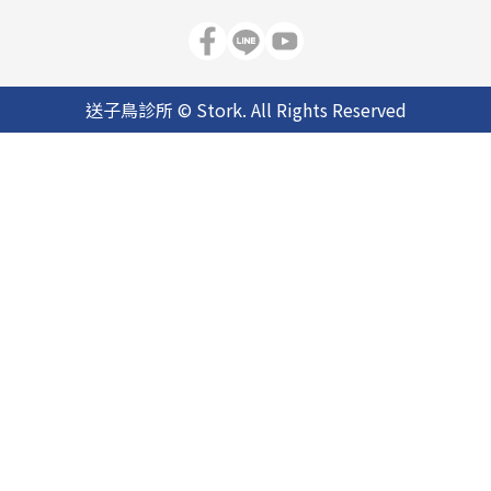
送子鳥診所 © Stork. All Rights Reserved