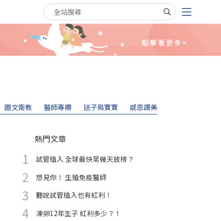
搜尋關鍵字
圖文衛教
醫師專欄
送子鳥寶寶
感恩讚美
熱門文章
試管植入 全球最快第幾天放榜？
想見你！ 生殖免疫醫師
聽說試管植入也有紅利！
凍卵12年生子 紅利多少？！