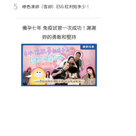
綠色凍卵（雪卵）ESG 紅利知多少！
備孕七年 免疫試管一次成功！謝謝
妳的勇敢和堅持