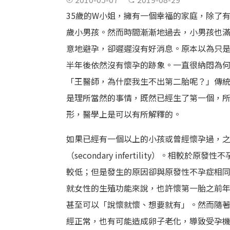
35歲的W小姐，擁有一個幸福的家庭，除了
歲小男孩。然而時間漸漸地過去，小男孩也
意地避孕，卻遲遲沒有好消息。原本以為只
半年後依然沒有懷孕的跡象。一直很納悶為
「王醫師，為什麼我生不出第二胎呢？」傳
是理所當然的事情，既然已經生了第一個，
形，醫學上是可以有所解釋的。
如果已經有一個以上的小孩或曾經懷孕過，
（secondary infertility）。相
較低；但是發生的原因卻與原發性不孕症相
就女性的生殖功能來說，也許懷第一胎之前
甚至可以「說懷就懷、想要就有」。然而隨
經正常，也有可能造成卵子老化，導致受孕