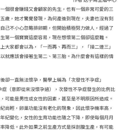
有一個很會賺錢又會顧家的先生，也有一個非常可愛的三
滿五歲，她才驚覺發現，為何產後到現在，夫妻也沒有刻
是自己不小心忽略排卵期，但開始積極努力做人，經過了
何生第一個寶寶這麼容易，現在想懷第二個卻這麼難。
統上大家都會以為，「一而再、再而三」，「接二連三」
所以就應該會接著生第二、第三胎。為什麼會有這樣的情
之後卻一直無法懷孕，醫學上稱為「次發性不孕症」
較於原發性不孕症（意即從來沒懷孕過），次發性不孕症發生的比例比
同，可能是男性或女性的因素，甚至是不明原因所造成。
年紀尚輕，卵巢功能沒有老化的現象，因此懷孕機率高，
著年紀變化，女性的生育功能也隨之下降，即使每個月月
機率降低。此外如果之前生產方式是採剖腹生產，有可能