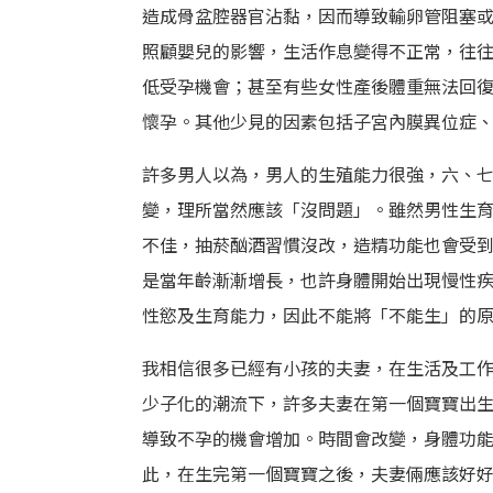
造成骨盆腔器官沾黏，因而導致輸卵管阻塞
照顧嬰兒的影響，生活作息變得不正常，往
低受孕機會；甚至有些女性產後體重無法回
懷孕。其他少見的因素包括子宮內膜異位症
許多男人以為，男人的生殖能力很強，六、
變，理所當然應該「沒問題」。雖然男性生
不佳，抽菸酗酒習慣沒改，造精功能也會受
是當年齡漸漸增長，也許身體開始出現慢性
性慾及生育能力，因此不能將「不能生」的
我相信很多已經有小孩的夫妻，在生活及工
少子化的潮流下，許多夫妻在第一個寶寶出
導致不孕的機會增加。時間會改變，身體功
此，在生完第一個寶寶之後，夫妻倆應該好