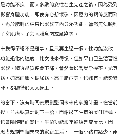
或是功能不良。而大多數的女性在生完產之後，因為受到
往影響身體功能，即使有心想懷孕，因壓力的關係反而降
復，過於肥胖的結果也影響了內分泌功能，當然無法順利
、子宮肌瘤、子宮內膜息肉或感染等。
七十歲得子絕不是難事，且只要生過一個，性功能沒改
育功能退化的速度，比女性來得慢，但如果自己生活習性
到影響，精蟲品質便會下降，當然會影響受孕機率。尤其
疾病，如高血壓、糖尿病、高血脂症等，也都有可能影響
原罪，都歸咎於太太身上。
作的當下，沒有時間去規劃整個未來的家庭計畫。在當前
生後，並未認真計劃下一胎，而錯過了生育的最佳時機，
能也會隨時間而變化，生育功能和年齡總是成反比。因
好思考規劃整個未來的家庭生活，「一個小孩有點少，兩