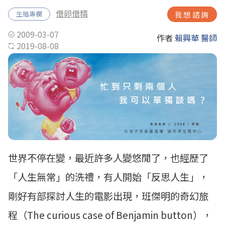
借卵借精
生殖專欄
我想諮詢
2009-03-07
作者
賴興華 醫師
2019-08-08
世界不停在變，最近許多人變悠閒了，也經歷了
「人生無常」的洗禮，有人開始「反思人生」，
剛好有部探討人生的電影出現，班傑明的奇幻旅
程（The curious case of Benjamin button），