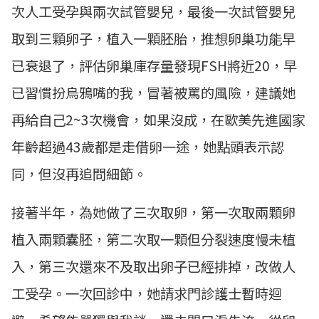
次人工受孕與兩次試管嬰兒，最後一次試管嬰兒
取到三顆卵子，植入一顆胚胎，推想卵巢功能早
已衰退了，評估卵巢庫存量發現FSH將近20，早
已習慣扮烏鴉嘴的我，冒著被罵的風險，建議她
再給自己2~3次機會，如果沒成，在歐美先進國家
年齡超過43歲都是走借卵一途，她點頭表示認
同，但沒再追問細節。
接著半年，為她做了三次取卵，第一次取兩顆卵
植入兩顆囊胚，第二次取一顆但分裂速度慢未植
入，第三次還來不及取出卵子已經排掉，改做人
工受孕。一次回診中，她請求門診護士暫時迴