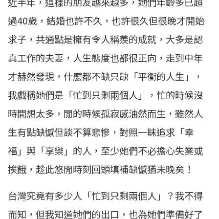
近半年，這樣的朋友越來越多，她們年齡多已超
過40歲，結婚也許不久，也許很久但很晚才開始
求子，共通點是擁有令人稱羨的成就，大多是認
真工作的夫妻，人生態度也都很正向，走到中年
才赫然發現，什麼都不缺只缺「平衡的人生」，
我戲稱她們是「忙到只剩兩個人」，忙的時候沒
時間想太多，閒的時候孤寂感油然而生，雖然人
生有點缺憾但談不算悲慘，對照一眛追求「幸
福」與「享樂」的人，至少她們不必擔心失業或
挨餓，趁此悠閒時刻回頭填補缺憾猶未晚矣！
台灣究竟有多少人「忙到只剩兩個人」？我不得
而知，但我知道她們的出口，也為她們準備好了