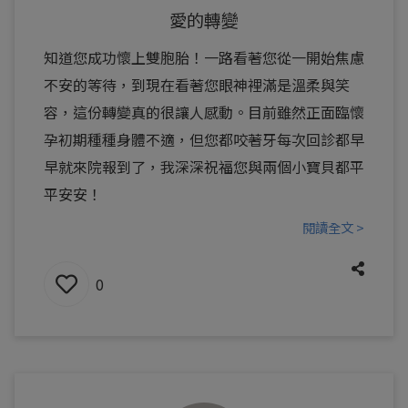
愛的轉變
知道您成功懷上雙胞胎！一路看著您從一開始焦慮
不安的等待，到現在看著您眼神裡滿是溫柔與笑
容，這份轉變真的很讓人感動。目前雖然正面臨懷
孕初期種種身體不適，但您都咬著牙每次回診都早
早就來院報到了，我深深祝福您與兩個小寶貝都平
平安安！
閱讀全文 >
0