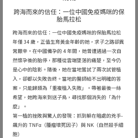
超級開心、洋溢著母愛光輝的神情，我們的心裡也
跨海而來的信任：一位中國免疫媽咪的保
跟著無比感動。這條求子之路或許不易，但最終...
胎馬拉松
閱讀全文 >
跨海而來的信任：一位中國免疫媽咪的保胎馬拉松
年僅 34 歲，正值生育黃金年齡的她，求子之路卻異
0
常艱辛。在中國備孕的 4 年間，她曾遭遇過一次自
然懷孕後的胎停，那種從雲端墜落的痛楚，至今仍
是心中的陰影。隨後，她在當地嘗試了兩次試管植
入，卻都以失敗告終。當地的醫師給不出明確的答
案，只能歸類為「重複植入失敗」。帶著最後一絲
希望，她跨海來到送子鳥，尋找那個消失的「為什
麼」。
第一植的挫敗與驚人的發現：抓到躲在暗處的兇手-
飆升的 TNFα（腫瘤壞死因子）與 NK（自然殺手細
Mini
胞）