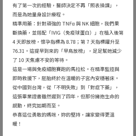
那聲「Yes」背後，是兩個人緊握的雙手
有了第一次的經驗，醫師決定不再「照表操課」，
而是為她量身設計療程。
面對「第 12 天，要不要繼續救？」這個如同豪賭
精準用藥：針對頑強的 TNFα 與 NK 細胞，我們果
般的抉擇，從來不是她一個人的孤軍奮戰。身旁的
斷換藥，並搭配「IVIG（免疫球蛋白）」在植入後第
另一半，正同時扛著龐大的經濟壓力、看著妻子繼
4 天即放榜，懷孕指標為 8.78；第 7 天指標躍升至
續挨針受罪的心疼與不捨，以...
76.31。這提早到來的「早鳥放榜」，足足幫她減少
閱讀全文 >
了 10 天焦慮不安的等待。
這是一場與免疫細胞賽跑的馬拉松。在精準監控與
0
即時救援下，胚胎終於在溫暖的子宮內安穩著床。
從中國到台灣，從「不明失敗」到「對症下藥」，
這張畢業證書雖然遲到了四年，但那份擁抱生命的
感動，終究如期而至。
恭喜這位勇敢的媽咪，妳的堅持，讓家變得更溫
暖！