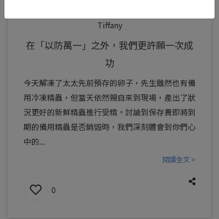
Tiffany
在「以防萬一」之外，我們更許願一次成
功
今天解凍了太太先前預存的卵子，先生雖然也有備
用冷凍精蟲，但當天依然親自來到現場，產出了狀
況更好的新鮮精蟲進行受精。討論到保存費即將到
期的備用精蟲是否銷毀時，我們深刻體會到你們心
中的...
閱讀全文 >
0