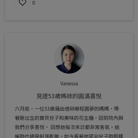
0
Vanessa
見證53歲媽咪的圓滿喜悅
六月底，一位53歲藉由借卵療程圓夢的媽媽，帶
著剛出生的寶貝兒子和美味的花生糖，回到院內與
我們分享喜悅。 回想她每次來診都非常客氣，結
帳時也總是俐落乾脆。如今看著她望向兒子時那種