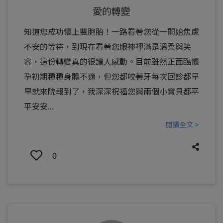
愛的轉變
知道您成功懷上雙胞胎！一路看著您從一開始焦慮
不安的等待，到現在看著您眼神裡滿是溫柔與笑
容，這份轉變真的很讓人感動。目前雖然正面臨懷
孕初期種種身體不適，但您都咬著牙每次回診都早
早就來院報到了，我深深祝福您與兩個小寶貝都平
平安安...
閱讀全文 >
0