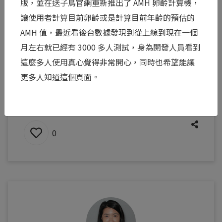
版，並在送子鳥官網重新推出了 AMH 卵齡計算機，
那聲「Yes」背後，是兩個人緊握的雙手
讓使用者計算目前卵齡或是計算目前年齡的預估的
面對「第 12 天，要不要繼續救？」這個如同豪賭
AMH 值，最近看後台數據發現到從上線到現在一個
般的抉擇，從來不是她一個人的孤軍奮戰。身旁的
月左右就已經有 3000 多人測試，身為開發人員看到
另一半，正同時扛著龐大的經濟壓力、看著妻子繼
這麼多人使用真心覺得非常開心，同時也希望能讓
續挨針受罪的心疼與不捨，以及面對未知的深層恐
更多人知道這個頁面。
懼。當她眼神堅定地說出那聲「Y...
閱讀全文 >
0