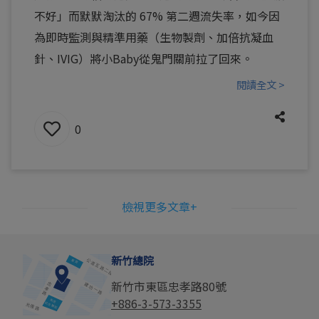
不好」而默默淘汰的 67% 第二週流失率，如今因
為即時監測與精準用藥（生物製劑、加倍抗凝血
針、IVIG）將小Baby從鬼門關前拉了回來。
閱讀全文 >
0
檢視更多文章+
新竹總院
新竹市東區忠孝路80號
+886-3-573-3355