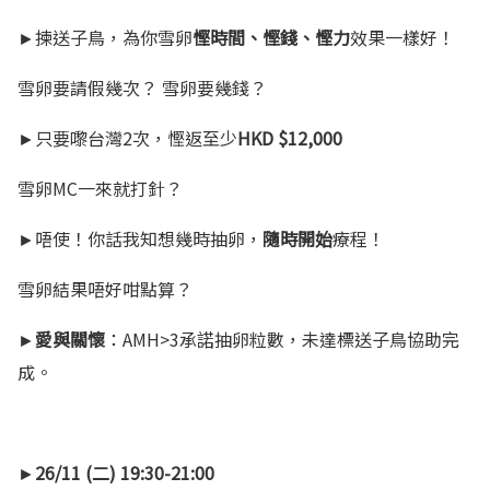
►揀送子鳥，為你雪卵
慳時間、慳錢、慳力
效果一樣好！
雪卵要請假幾次？ 雪卵要幾錢？
►只要嚟台灣2次，慳返至少
HKD $12,000
雪卵MC一來就打針？
►唔使！你話我知想幾時抽卵，
隨時開始
療程！
雪卵結果唔好咁點算？
►
愛與關懷
：AMH>3承諾抽卵粒數，未達標送子鳥協助完
成。
►
26/11 (二) 19:30-21:00