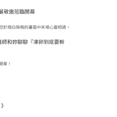
個展敬邀蒞臨開幕
nce》與您於皓白無暇的畫面中來場心靈相遇。
佳琳醫師和妳聊聊『凍卵到底要幹
簡單！
？》