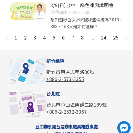
3/9(日)台中｜綠色凍卵說明會
活動講座 2025-01-08
想知道綠色凍卵突破哪些傳統嗎? 013、
888、168又是如何選擇？
‹
1
2
3
4
5
6
7
8
...
24
25
›
新竹總院
新竹市東區忠孝路80號
+886-3-573-3355
台北院
台北市中山區樂群二路189號
+886-2-2532-3357
台中辦事處
台南辦事處
高雄辦事處